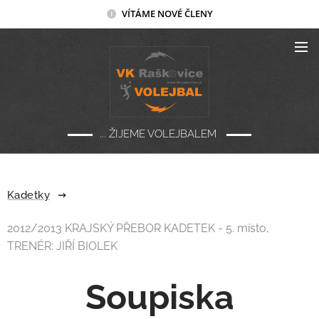
VÍTÁME NOVÉ ČLENY
... ŽIJEME VOLEJBALEM
Kadetky
2012/2013 KRAJSKÝ PŘEBOR KADETEK - 5. místo,
TRENÉR: JIŘÍ BIOLEK
Soupiska