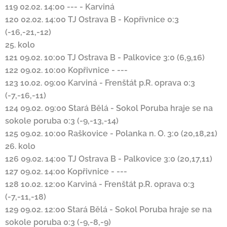
119
02.02. 14:00
---
-
Karviná
120
02.02. 14:00
TJ Ostrava B
-
Kopřivnice
0:3
(-16,-21,-12)
25. kolo
121
09.02. 10:00
TJ Ostrava B
-
Palkovice
3:0 (6,9,16)
122
09.02. 10:00
Kopřivnice
-
---
123
10.02. 09:00
Karviná
-
Frenštát p.R.
oprava
0:3
(-7,-16,-11)
124
09.02. 09:00
Stará Bělá
-
Sokol Poruba
hraje se na
sokole poruba
0:3 (-9,-13,-14)
125
09.02. 10:00
Raškovice
-
Polanka n. O.
3:0 (20,18,21)
26. kolo
126
09.02. 14:00
TJ Ostrava B
-
Palkovice
3:0 (20,17,11)
127
09.02. 14:00
Kopřivnice
-
---
128
10.02. 12:00
Karviná
-
Frenštát p.R.
oprava
0:3
(-7,-11,-18)
129
09.02. 12:00
Stará Bělá
-
Sokol Poruba
hraje se na
sokole poruba
0:3 (-9,-8,-9)