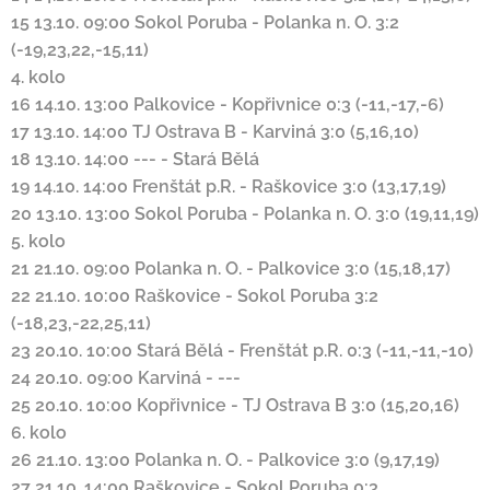
15
13.10. 09:00
Sokol Poruba
-
Polanka n. O.
3:2
(-19,23,22,-15,11)
4. kolo
16
14.10. 13:00
Palkovice
-
Kopřivnice
0:3 (-11,-17,-6)
17
13.10. 14:00
TJ Ostrava B
-
Karviná
3:0 (5,16,10)
18
13.10. 14:00
---
-
Stará Bělá
19
14.10. 14:00
Frenštát p.R.
-
Raškovice
3:0 (13,17,19)
20
13.10. 13:00
Sokol Poruba
-
Polanka n. O.
3:0 (19,11,19)
5. kolo
21
21.10. 09:00
Polanka n. O.
-
Palkovice
3:0 (15,18,17)
22
21.10. 10:00
Raškovice
-
Sokol Poruba
3:2
(-18,23,-22,25,11)
23
20.10. 10:00
Stará Bělá
-
Frenštát p.R.
0:3 (-11,-11,-10)
24
20.10. 09:00
Karviná
-
---
25
20.10. 10:00
Kopřivnice
-
TJ Ostrava B
3:0 (15,20,16)
6. kolo
26
21.10. 13:00
Polanka n. O.
-
Palkovice
3:0 (9,17,19)
27
21.10. 14:00
Raškovice
-
Sokol Poruba
0:3