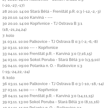
(-20,-27,-17)
28
20.10. 14:00
Stará Bělá
-
Frenštát p.R.
0:3 (-12,-2,-3)
29
20.10. 14:00
Karviná
-
---
30
20.10. 14:00
Kopřivnice
-
TJ Ostrava B
3:1
(18,-21,24,24)
7. kolo
31
03.11. 10:00
Palkovice
-
TJ Ostrava B
0:3 (-2,-6,-8)
32
03.11. 10:00
---
-
Kopřivnice
33
04.11. 10:00
Frenštát p.R.
-
Karviná
3:0 (7,16,15)
34
03.11. 09:00
Sokol Poruba
-
Stará Bělá
3:0 (13,9,10)
35
04.11. 09:00
Polanka n. O.
-
Raškovice
1:3
(-19,-24,22,-24)
8. kolo
36
03.11. 14:00
Palkovice
-
TJ Ostrava B
0:3 (-10,-18,-14)
37
03.11. 14:00
---
-
Kopřivnice
38
04.11. 14:00
Frenštát p.R.
-
Karviná
3:0 (14,11,15)
39
03.11. 13:00
Sokol Poruba
-
Stará Bělá
3:0 (8,11,16)
40
04.11. 11:00
Polanka n. O.
-
Raškovice
3:1