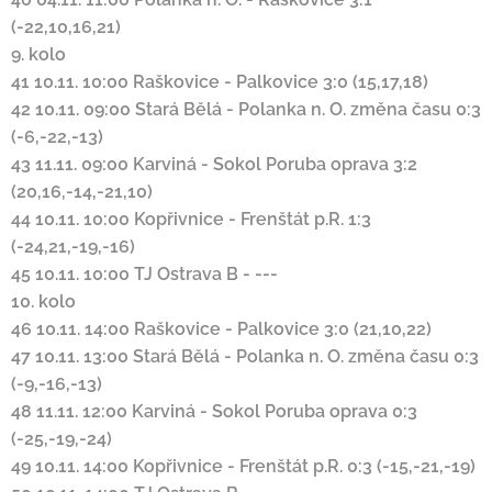
(-22,10,16,21)
9. kolo
41
10.11. 10:00
Raškovice
-
Palkovice
3:0 (15,17,18)
42
10.11. 09:00
Stará Bělá
-
Polanka n. O.
změna času
0:3
(-6,-22,-13)
43
11.11. 09:00
Karviná
-
Sokol Poruba
oprava
3:2
(20,16,-14,-21,10)
44
10.11. 10:00
Kopřivnice
-
Frenštát p.R.
1:3
(-24,21,-19,-16)
45
10.11. 10:00
TJ Ostrava B
-
---
10. kolo
46
10.11. 14:00
Raškovice
-
Palkovice
3:0 (21,10,22)
47
10.11. 13:00
Stará Bělá
-
Polanka n. O.
změna času
0:3
(-9,-16,-13)
48
11.11. 12:00
Karviná
-
Sokol Poruba
oprava
0:3
(-25,-19,-24)
49
10.11. 14:00
Kopřivnice
-
Frenštát p.R.
0:3 (-15,-21,-19)