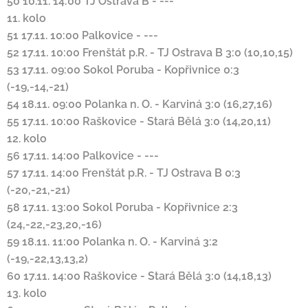
50
10.11. 14:00
TJ Ostrava B
-
---
11. kolo
51
17.11. 10:00
Palkovice
-
---
52
17.11. 10:00
Frenštát p.R.
-
TJ Ostrava B
3:0 (10,10,15)
53
17.11. 09:00
Sokol Poruba
-
Kopřivnice
0:3
(-19,-14,-21)
54
18.11. 09:00
Polanka n. O.
-
Karviná
3:0 (16,27,16)
55
17.11. 10:00
Raškovice
-
Stará Bělá
3:0 (14,20,11)
12. kolo
56
17.11. 14:00
Palkovice
-
---
57
17.11. 14:00
Frenštát p.R.
-
TJ Ostrava B
0:3
(-20,-21,-21)
58
17.11. 13:00
Sokol Poruba
-
Kopřivnice
2:3
(24,-22,-23,20,-16)
59
18.11. 11:00
Polanka n. O.
-
Karviná
3:2
(-19,-22,13,13,2)
60
17.11. 14:00
Raškovice
-
Stará Bělá
3:0 (14,18,13)
13. kolo