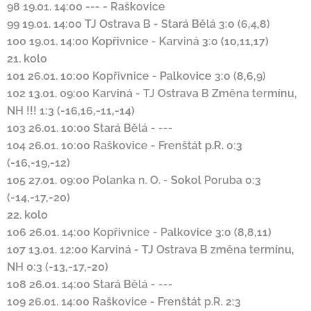
98
19.01. 14:00
---
-
Raškovice
99
19.01. 14:00
TJ Ostrava B
-
Stará Bělá
3:0 (6,4,8)
100
19.01. 14:00
Kopřivnice
-
Karviná
3:0 (10,11,17)
21. kolo
101
26.01. 10:00
Kopřivnice
-
Palkovice
3:0 (8,6,9)
102
13.01. 09:00
Karviná
-
TJ Ostrava B
Změna termínu,
NH !!!
1:3 (-16,16,-11,-14)
103
26.01. 10:00
Stará Bělá
-
---
104
26.01. 10:00
Raškovice
-
Frenštát p.R.
0:3
(-16,-19,-12)
105
27.01. 09:00
Polanka n. O.
-
Sokol Poruba
0:3
(-14,-17,-20)
22. kolo
106
26.01. 14:00
Kopřivnice
-
Palkovice
3:0 (8,8,11)
107
13.01. 12:00
Karviná
-
TJ Ostrava B
změna termínu,
NH
0:3 (-13,-17,-20)
108
26.01. 14:00
Stará Bělá
-
---
109
26.01. 14:00
Raškovice
-
Frenštát p.R.
2:3