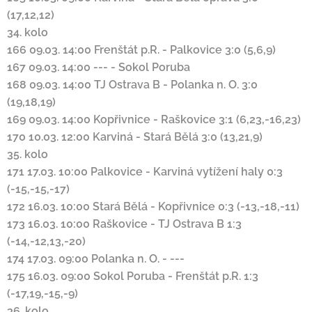
(17,12,12)
34. kolo
166
09.03. 14:00
Frenštát p.R.
-
Palkovice
3:0 (5,6,9)
167
09.03. 14:00
---
-
Sokol Poruba
168
09.03. 14:00
TJ Ostrava B
-
Polanka n. O.
3:0
(19,18,19)
169
09.03. 14:00
Kopřivnice
-
Raškovice
3:1 (6,23,-16,23)
170
10.03. 12:00
Karviná
-
Stará Bělá
3:0 (13,21,9)
35. kolo
171
17.03. 10:00
Palkovice
-
Karviná
vytížení haly
0:3
(-15,-15,-17)
172
16.03. 10:00
Stará Bělá
-
Kopřivnice
0:3 (-13,-18,-11)
173
16.03. 10:00
Raškovice
-
TJ Ostrava B
1:3
(-14,-12,13,-20)
174
17.03. 09:00
Polanka n. O.
-
---
175
16.03. 09:00
Sokol Poruba
-
Frenštát p.R.
1:3
(-17,19,-15,-9)
36. kolo