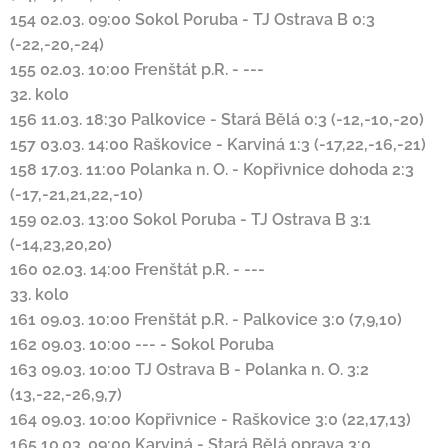
154
02.03. 09:00
Sokol Poruba
-
TJ Ostrava B
0:3
(-22,-20,-24)
155
02.03. 10:00
Frenštát p.R.
-
---
32. kolo
156
11.03. 18:30
Palkovice
-
Stará Bělá
0:3 (-12,-10,-20)
157
03.03. 14:00
Raškovice
-
Karviná
1:3 (-17,22,-16,-21)
158
17.03. 11:00
Polanka n. O.
-
Kopřivnice
dohoda
2:3
(-17,-21,21,22,-10)
159
02.03. 13:00
Sokol Poruba
-
TJ Ostrava B
3:1
(-14,23,20,20)
160
02.03. 14:00
Frenštát p.R.
-
---
33. kolo
161
09.03. 10:00
Frenštát p.R.
-
Palkovice
3:0 (7,9,10)
162
09.03. 10:00
---
-
Sokol Poruba
163
09.03. 10:00
TJ Ostrava B
-
Polanka n. O.
3:2
(13,-22,-26,9,7)
164
09.03. 10:00
Kopřivnice
-
Raškovice
3:0 (22,17,13)
165
10.03. 09:00
Karviná
-
Stará Bělá
oprava
3:0