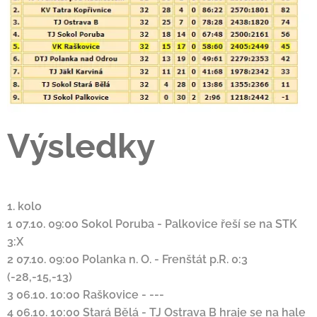
Výsledky
1. kolo
1
07.10. 09:00
Sokol Poruba
-
Palkovice
řeší se na STK
3:X
2
07.10. 09:00
Polanka n. O.
-
Frenštát p.R.
0:3
(-28,-15,-13)
3
06.10. 10:00
Raškovice
-
---
4
06.10. 10:00
Stará Bělá
-
TJ Ostrava B
hraje se na hale