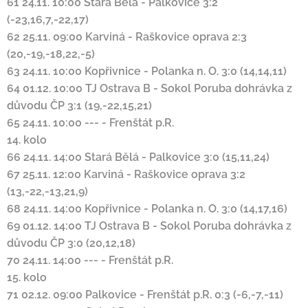
61
24.11. 10:00
Stará Bělá
-
Palkovice
3:2
(-23,16,7,-22,17)
62
25.11. 09:00
Karviná
-
Raškovice
oprava
2:3
(20,-19,-18,22,-5)
63
24.11. 10:00
Kopřivnice
-
Polanka n. O.
3:0 (14,14,11)
64
01.12. 10:00
TJ Ostrava B
-
Sokol Poruba
dohrávka z
důvodu ČP
3:1 (19,-22,15,21)
65
24.11. 10:00
---
-
Frenštát p.R.
14. kolo
66
24.11. 14:00
Stará Bělá
-
Palkovice
3:0 (15,11,24)
67
25.11. 12:00
Karviná
-
Raškovice
oprava
3:2
(13,-22,-13,21,9)
68
24.11. 14:00
Kopřivnice
-
Polanka n. O.
3:0 (14,17,16)
69
01.12. 14:00
TJ Ostrava B
-
Sokol Poruba
dohrávka z
důvodu ČP
3:0 (20,12,18)
70
24.11. 14:00
---
-
Frenštát p.R.
15. kolo
71
02.12. 09:00
Palkovice
-
Frenštát p.R.
0:3 (-6,-7,-11)