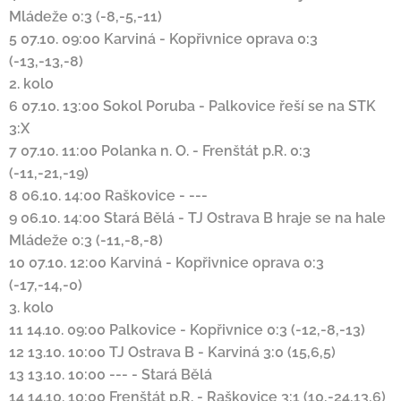
Mládeže
0:3 (-8,-5,-11)
5
07.10. 09:00
Karviná
-
Kopřivnice
oprava
0:3
(-13,-13,-8)
2. kolo
6
07.10. 13:00
Sokol Poruba
-
Palkovice
řeší se na STK
3:X
7
07.10. 11:00
Polanka n. O.
-
Frenštát p.R.
0:3
(-11,-21,-19)
8
06.10. 14:00
Raškovice
-
---
9
06.10. 14:00
Stará Bělá
-
TJ Ostrava B
hraje se na hale
Mládeže
0:3 (-11,-8,-8)
10
07.10. 12:00
Karviná
-
Kopřivnice
oprava
0:3
(-17,-14,-0)
3. kolo
11
14.10. 09:00
Palkovice
-
Kopřivnice
0:3 (-12,-8,-13)
12
13.10. 10:00
TJ Ostrava B
-
Karviná
3:0 (15,6,5)
13
13.10. 10:00
---
-
Stará Bělá
14
14.10. 10:00
Frenštát p.R.
-
Raškovice
3:1 (10,-24,13,6)