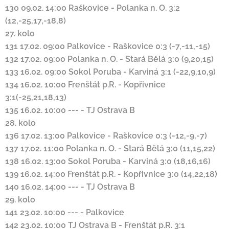
130
09.02. 14:00
Raškovice
-
Polanka n. O.
3:2
(12,-25,17,-18,8)
27. kolo
131
17.02. 09:00
Palkovice
-
Raškovice
0:3 (-7,-11,-15)
132
17.02. 09:00
Polanka n. O.
-
Stará Bělá
3:0 (9,20,15)
133
16.02. 09:00
Sokol Poruba
-
Karviná
3:1 (-22,9,10,9)
134
16.02. 10:00
Frenštát p.R.
-
Kopřivnice
3:1(-25,21,18,13)
135
16.02. 10:00
---
-
TJ Ostrava B
28. kolo
136
17.02. 13:00
Palkovice
-
Raškovice
0:3 (-12,-9,-7)
137
17.02. 11:00
Polanka n. O.
-
Stará Bělá
3:0 (11,15,22)
138
16.02. 13:00
Sokol Poruba
-
Karviná
3:0 (18,16,16)
139
16.02. 14:00
Frenštát p.R.
-
Kopřivnice
3:0 (14,22,18)
140
16.02. 14:00
---
-
TJ Ostrava B
29. kolo
141
23.02. 10:00
---
-
Palkovice
142
23.02. 10:00
TJ Ostrava B
-
Frenštát p.R.
3:1