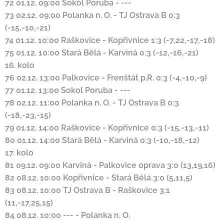
72
01.12. 09:00
Sokol Poruba
-
---
73
02.12. 09:00
Polanka n. O.
-
TJ Ostrava B
0:3
(-15,-10,-21)
74
01.12. 10:00
Raškovice
-
Kopřivnice
1:3 (-7,22,-17,-18)
75
01.12. 10:00
Stará Bělá
-
Karviná
0:3 (-12,-16,-21)
16. kolo
76
02.12. 13:00
Palkovice
-
Frenštát p.R.
0:3 (-4,-10,-9)
77
01.12. 13:00
Sokol Poruba
-
---
78
02.12. 11:00
Polanka n. O.
-
TJ Ostrava B
0:3
(-18,-23,-15)
79
01.12. 14:00
Raškovice
-
Kopřivnice
0:3 (-15,-13,-11)
80
01.12. 14:00
Stará Bělá
-
Karviná
0:3 (-10,-18,-12)
17. kolo
81
09.12. 09:00
Karviná
-
Palkovice
oprava
3:0 (13,19,16)
82
08.12. 10:00
Kopřivnice
-
Stará Bělá
3:0 (5,11,5)
83
08.12. 10:00
TJ Ostrava B
-
Raškovice
3:1
(11,-17,25,15)
84
08.12. 10:00
---
-
Polanka n. O.