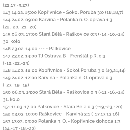
(22,17,-9,23)
143
14.02. 15:00
Kopřivnice
-
Sokol Poruba
3:0 (18,18,7)
144
24.02. 09:00
Karviná
-
Polanka n. O.
oprava
1:3
(22,-20,-21,-20)
145
06.03. 17:00
Stará Bělá
-
Raškovice
0:3 (-14,-10,-14)
30. kolo
146
23.02. 14:00
---
-
Palkovice
147
23.02. 14:00
TJ Ostrava B
-
Frenštát p.R.
0:3
(-12,-22,-23)
148
14.02. 18:00
Kopřivnice
-
Sokol Poruba
3:0 (19,21,14)
149
24.02. 12:00
Karviná
-
Polanka n. O.
oprava
0:3
(-27,-19,-15)
150
06.03. 19:00
Stará Bělá
-
Raškovice
0:3 (-11,-16,-14)
31. kolo
151
11.03. 17:00
Palkovice
-
Stará Bělá
0:3 (-19,-23,-20)
152
03.03. 10:00
Raškovice
-
Karviná
3:1 (-17,17,13,16)
153
17.03. 09:00
Polanka n. O.
-
Kopřivnice
dohoda
1:3
(24,-17,-18,-22)