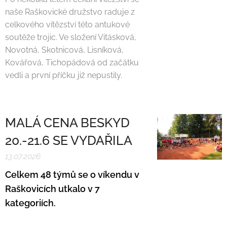
naše Raškovické družstvo raduje z
celkového vítězství této antukové
soutěže trojic. Ve složení Vitásková,
Novotná, Skotnicová, Lisníková,
Kovářová, Tichopádová od začátku
vedli a první příčku již nepustily.
MALÁ CENA BESKYD
20.-21.6 SE VYDAŘILA
13.07.2026
Celkem 48 týmů se o víkendu v
Raškovicích utkalo v 7
kategoriích.