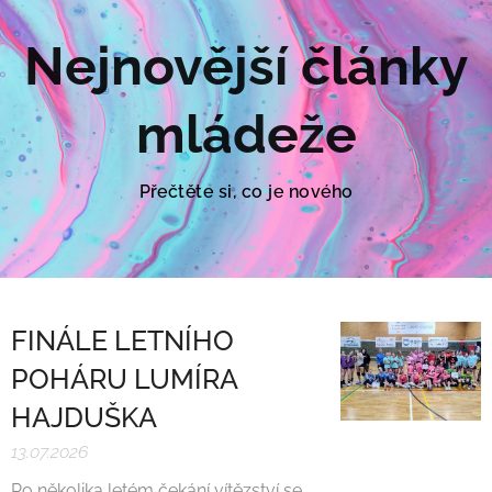
Nejnovější články
mládeže
Přečtěte si, co je nového
FINÁLE LETNÍHO
POHÁRU LUMÍRA
HAJDUŠKA
13.07.2026
Po několika letém čekání vítězství se