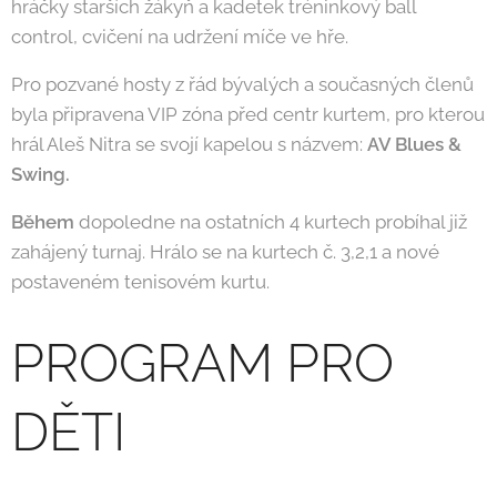
hráčky starších žákyň a kadetek tréninkový ball
control, cvičení na udržení míče ve hře.
Pro pozvané hosty z řád bývalých a současných členů
byla připravena VIP zóna před centr kurtem, pro kterou
hrál Aleš Nitra se svojí kapelou s názvem:
AV Blues &
Swing.
Během
dopoledne na ostatních 4 kurtech probíhal již
zahájený turnaj. Hrálo se na kurtech č. 3,2,1 a nové
postaveném tenisovém kurtu.
PROGRAM PRO
DĚTI