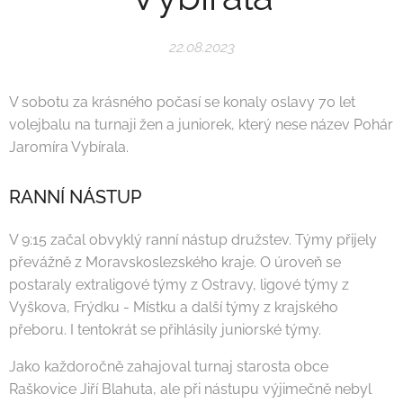
22.08.2023
V sobotu za krásného počasí se konaly oslavy 70 let
volejbalu na turnaji žen a juniorek, který nese název Pohár
Jaromíra Vybírala.
RANNÍ NÁSTUP
V 9:15 začal obvyklý ranní nástup družstev. Týmy přijely
převážně z Moravskoslezského kraje. O úroveň se
postaraly extraligové týmy z Ostravy, ligové týmy z
Vyškova, Frýdku - Místku a další týmy z krajského
přeboru. I tentokrát se přihlásily juniorské týmy.
Jako každoročně zahajoval turnaj starosta obce
Raškovice Jiří Blahuta, ale při nástupu výjimečně nebyl