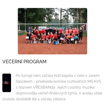
VEČERNÍ PROGRAM
Po turnaji nám začala hrát kapela v čele s Janem
Slezákem - předseda komise rozhodčích MS KVS
s názvem VŘESBANda. Jejich country muzika
doprovodila večeři finálových týmů. V areálu stále
zůstalo dostatek lidí a začala zábava.