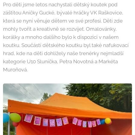
Pro děti jsme letos nachystali dětský koutek pod
záštitou Aničky Gucké, bývalé hráčky VK Raškovice,
která se nyní věnuje dětem ve své profesi. Děti zde
mohly tvořit a kreativně se rozvíjet. Omalovánky,
korálky a mnoho dalšího bylo k dispozici v našem
koutku. Součástí dětského koutku byl také nafukovací
hrad, kde na děti dohlížely naše trenérky nejmladší
kategorie U10 Sluníčka, Petra Novotná a Markéta
Muroňová.