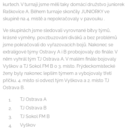
kurtech. V turnaji jsme měli taky domácí družstvo juniorek
Raškovice A. Během turnaje skončily JUNIORKY ve
skupině na 4. místě a nepokračovaly v pavouku .
Ve skupinách jsme sledovali vyrovnané bitvy týmů,
krásné výměny, povzbuzování diváků a bez problémů
jsme pokračovali do vyřazovacích bojů. Nakonec se
extraligové týmy Ostravy A i B probojovaly do finále. V
něm vyhrál tým TJ Ostrava A. V malém finále bojovaly
Vyškov a TJ Sokol FM B o 3. místo. Frýdeckomístecké
ženy byly nakonec lepším týmem a vybojovaly třetí
příčku. 4. místo si odvezl tým Vyškova a 2. místo TJ
Ostrava B.
TJ Ostrava A
TJ Ostrava B
TJ Sokol FM B
Vyškov