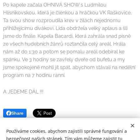
Po kapele začala OHNIVÁ SHOW s Ludmilou
Hlisnikovskou, která je členkou a hráčkou VK Raškovice.
Ta svou show rozproudila krev v žilách nejednomu
přihlížejícímu divákovi. Lída obdržela velký aplaus a šli
jsme do finále. Kapela Bacardi, která zahrála snad písně
ze všech hudebních žánrů roztančila celý areál. Hrála
nám až do 1:30 a potom se pomalu areál odebíral ke
spánku. Ve 3 hodiny se zavřely dveře od bufetu a my
jsme spokojeně mohli jít spát, abychom stávali na nedělní
program na 7 hodinu ranní.
A JEDEME DÁL !!!
Share
Používáme cookies, abychom zajistili správné fungování a
bezpečnost našich stránek. Tím vám můžeme zajistit tu