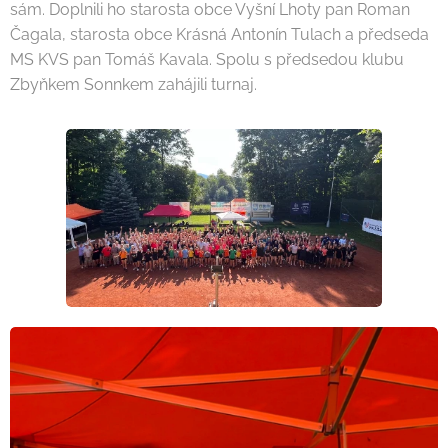
sám. Doplnili ho starosta obce Vyšní Lhoty pan Roman
Čagala, starosta obce Krásná Antonín Tulach a předseda
MS KVS pan Tomáš Kavala. Spolu s předsedou klubu
Zbyňkem Sonnkem zahájili turnaj.