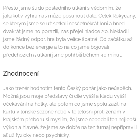
Přesto jsme šli do posledního utkání s vědomím, že
jakákoliv výhra nás může posunout dále. Celek Rokycany,
se kterým jsme se už setkali nesčetněkrát loni a hned
dvakrát jsme ho porazili, nás přejel hladce 2:0. Nekladli
jsme žádný odpor, hra byla velice špatná. Od začátku až
do konce bez energie a to na co jsme bojovali
předchozích 5 utkání jsme pohřbili během 40 minut.
Zhodnocení
Jako trenér hodnotím tento Český pohár jako neúspěch.
Možná jsou moje představy či cíle vyšší a kladu vyšší
očekávání na holky, ale potom co jsme spolu zažili na
kurtu v loňské sezóně nebo v té letošní proti ženám v
krajském přeboru si myslím, že jsme nepodali ten nejlepší
výkon a hlavně, že jsme se dobře na ten turnaj nepřipravili
ať už fyzicky nebo psychicky.