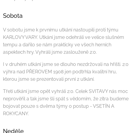
Sobota
V sobotu jsme k prvnímu utkání nastoupili proti týmu
KARLOVY VARY. Utkání jsme odehráli ve velice slušném
tempu a dařilo se nám prakticky ve všech herních
aspektech hry. Vyhráli jsme zaslouženě 2:0.
I v druhém utkání jsme se dlouho nezdržovali na hřišti. 2:0
výhra nad PŘEROVEM 1908 jen podtrhla kvalitní hru,
kterou jsme se prezentovali první 2 utkání.
Třetí utkání jsme opět vyhráli 2:0. Celek SVITAVY nás moc
neprověřil a tak jsme šli spát s vědomím, že zítra budeme
bojovat pouze s dvěma týmy o postup - VSETÍN A
ROKYCANY.
Neděle