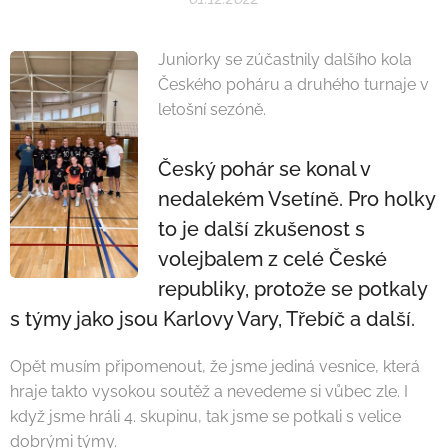
Juniorky se zúčastnily dalšího kola
Českého poháru a druhého turnaje v
letošní sezóně.
Český pohár se konal v
nedalekém Vsetíně. Pro holky
to je další zkušenost s
volejbalem z celé České
republiky, protože se potkaly
s týmy jako jsou Karlovy Vary, Třebíč a další.
Opět musím připomenout, že jsme jediná vesnice, která
hraje takto vysokou soutěž a nevedeme si vůbec zle. I
když jsme hráli 4. skupinu, tak jsme se potkali s velice
dobrými týmy.