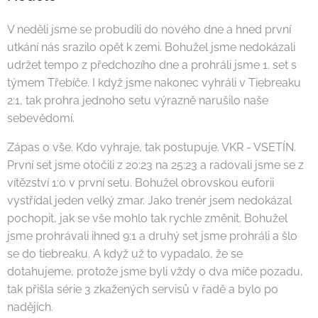
V neděli jsme se probudili do nového dne a hned první
utkání nás srazilo opět k zemi. Bohužel jsme nedokázali
udržet tempo z předchozího dne a prohráli jsme 1. set s
týmem Třebíče. I když jsme nakonec vyhráli v Tiebreaku
2:1, tak prohra jednoho setu výrazně narušilo naše
sebevědomí.
Zápas o vše. Kdo vyhraje, tak postupuje. VKR - VSETÍN.
První set jsme otočili z 20:23 na 25:23 a radovali jsme se z
vítězství 1:0 v první setu. Bohužel obrovskou euforii
vystřídal jeden velký zmar. Jako trenér jsem nedokázal
pochopit, jak se vše mohlo tak rychle změnit. Bohužel
jsme prohrávali ihned 9:1 a druhý set jsme prohráli a šlo
se do tiebreaku. A když už to vypadalo, že se
dotahujeme, protože jsme byli vždy o dva míče pozadu,
tak přišla série 3 zkažených servisů v řadě a bylo po
nadějích.