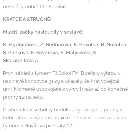
nestačily dobré hře Karviné
KRÁTCE A STRUČNĚ:
Mladší žačky nastoupily v sestavě:
K. Frydrychová, Z. Bednářová, K. Povolná, B. Novotná,
Š. Pánková, E. Kovářová, E. Malyšková, K.
Škarabellová a
P
rvní utkání s týmem TJ Sokol FM B začaly výhrou v
napínavé koncovce 31:29 a ukázaly, že hrát volejbal
umí. Nicméně uspokojení z výhry trvalo až do konečné
prohry 1:2 na sety.
Druhé utkání se holky nedokázaly oklepat z prohry v
tiebreaku a z výborně hrajícím a hlavně povzbuzujícím
týmem z Havířova prohrály 0:2.