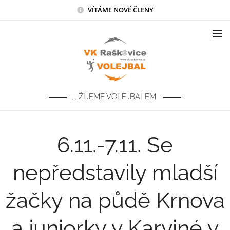
VÍTÁME NOVÉ ČLENY
... ŽIJEME VOLEJBALEM
6.11.-7.11. Se
nepředstavily mladší
žačky na půdě Krnova
a juniorky v Karviné v