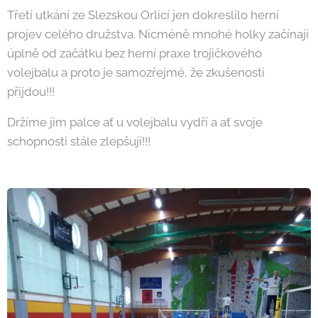
Třetí utkání ze Slezskou Orlicí jen dokreslilo herní
projev celého družstva. Nicméně mnohé holky začínají
úplně od začátku bez herní praxe trojičkového
volejbalu a proto je samozřejmé, že zkušenosti
přijdou!!!
Držíme jim palce ať u volejbalu vydří a ať svoje
schopnosti stále zlepšují!!!