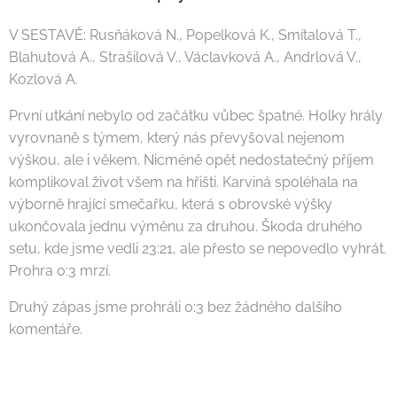
V SESTAVĚ: Rusňáková N., Popelková K., Smítalová T.,
Blahutová A., Strašilová V., Václavková A., Andrlová V.,
Kozlová A.
První utkání nebylo od začátku vůbec špatné. Holky hrály
vyrovnaně s týmem, který nás převyšoval nejenom
výškou, ale i věkem. Nicméně opět nedostatečný příjem
komplikoval život všem na hřišti. Karviná spoléhala na
výborně hrající smečařku, která s obrovské výšky
ukončovala jednu výměnu za druhou. Škoda druhého
setu, kde jsme vedli 23:21, ale přesto se nepovedlo vyhrát.
Prohra 0:3 mrzí.
Druhý zápas jsme prohráli 0:3 bez žádného dalšího
komentáře.