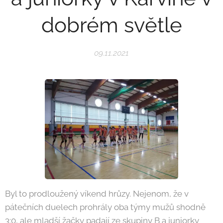
dobrém světle
09.11.2021
Byl to prodloužený víkend hrůzy. Nejenom, že v
pátečních duelech prohrály oba týmy mužů shodně
3:0, ale mladší žačky padají ze skupiny B a juniorky