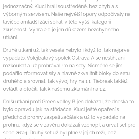
jednoznačný. Kluci hráli soustředěně, bez chyb a s
výborným servisem. Naše největší opory odpočívaly na
lavičce amladší žáci sbírali v této vyšší kategorii
zkušenosti. Výhra 2:0 je jen důkazem bezchybného
utkání.
Druhé utkání už, tak veselé nebylo i když to, tak nejprve
vypadalo. Volejbalový spolek Ostrava A se nestihl ani
rozkoukat a už prohrával 1:0 na sety. Nicméně se jim
podařilo zformovat síly a hlavně zkvalitnit bloky do setu
druhého a srovnat, tak vývoj hry na 1:1. Tiebreak taktéž
ovládli a otočili, tak k našemu zklamání na 1:2.
Další utkání proti Green volley B jen dokázal, že dneska to
bylo opravdu jak na střídačce. Kluci ještě opaření s
předchozí prohry zaspali začátek a už to vypadalo na
prohru, když se v závěru dokázali vzchopit a urvat set pro
sebe 26:24. Druhý set už byl plně v jejich režií, což