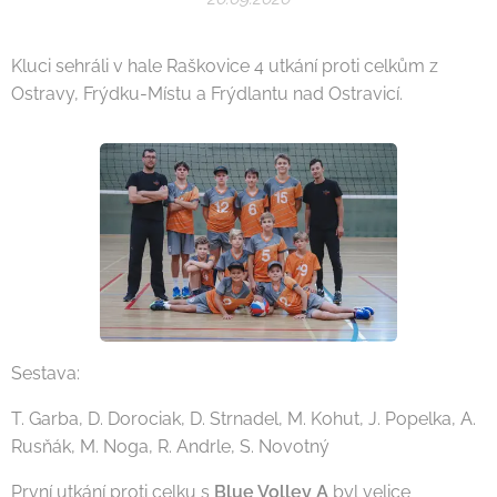
Kluci sehráli v hale Raškovice 4 utkání proti celkům z
Ostravy, Frýdku-Místu a Frýdlantu nad Ostravicí.
Sestava:
T. Garba, D. Dorociak, D. Strnadel, M. Kohut, J. Popelka, A.
Rusňák, M. Noga, R. Andrle, S. Novotný
První utkání proti celku s
Blue Volley A
byl velice