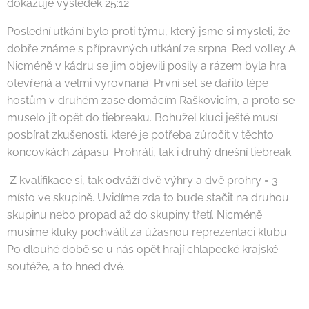
dokazuje výsledek 25:12.
Poslední utkání bylo proti týmu, který jsme si mysleli, že
dobře známe s přípravných utkání ze srpna. Red volley A.
Nicméně v kádru se jim objevili posily a rázem byla hra
otevřená a velmi vyrovnaná. První set se dařilo lépe
hostům v druhém zase domácím Raškovicím, a proto se
muselo jít opět do tiebreaku. Bohužel kluci ještě musí
posbírat zkušenosti, které je potřeba zúročit v těchto
koncovkách zápasu. Prohráli, tak i druhý dnešní tiebreak.
Z kvalifikace si, tak odváží dvě výhry a dvě prohry = 3.
místo ve skupině. Uvidíme zda to bude stačit na druhou
skupinu nebo propad až do skupiny třetí. Nicméně
musíme kluky pochválit za úžasnou reprezentaci klubu.
Po dlouhé době se u nás opět hrají chlapecké krajské
soutěže, a to hned dvě.