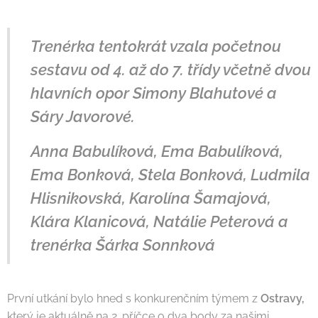
Trenérka tentokrát vzala početnou
sestavu od 4. až do 7. třídy včetně dvou
hlavních opor Simony Blahutové a
Sáry Javorové.
Anna Babulíková, Ema Babulíková,
Ema Bonková, Stela Bonková, Ludmila
Hlisnikovská, Karolína Šamajová,
Klára Klanicová, Natálie Peterová a
trenérka Šárka Sonnková
První utkání bylo hned s konkurenčním týmem z
Ostravy,
který je aktuálně na 2. příčce o dva body za našimi