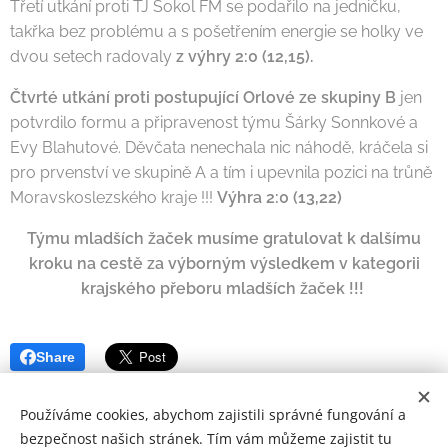
Třetí utkání proti TJ Sokol FM se podařilo na jedničku,
takřka bez problému a s pošetřením energie se holky ve
dvou setech radovaly
z výhry 2:0 (12,15).
Čtvrté utkání proti postupující Orlové ze skupiny B
jen
potvrdilo formu a připravenost týmu Šárky Sonnkové a
Evy Blahutové. Děvčata nenechala nic náhodě, kráčela si
pro prvenství ve skupině A a tím i upevnila pozici na trůně
Moravskoslezského kraje !!!
Výhra 2:0 (13,22)
Týmu mladších žaček musíme gratulovat k dalšímu
kroku na cestě za výborným výsledkem v kategorii
krajského přeboru mladších žaček !!!
Share
Používáme cookies, abychom zajistili správné fungování a
bezpečnost našich stránek. Tím vám můžeme zajistit tu