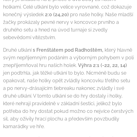
holkami. Celé utkání bylo velice vyrovnané, což dokazuje
konečný výsledek
2:0 (24,20)
pro naše holky. Naše mladší
žačky prokázaly pevné nervy v koncovce prvního a
druhého setu a hned na úvod turnaje si zvedly
sebevědomí vítězstvím.
Druhé utkání
s Frenštátem pod Radhoštěm,
který hlavně
svým nepříjemným podáním a výborným pohybem v poli
znepříjemňoval hru našich holek.
Výhra 2:1 (-22, 22, 14)
jen podtrhla, jak těžké utkání to bylo. Nicméně budu se
opakovat, naše holky opět zvládly koncovku třetího setu
a po nervy-drásajícím tiebreaku nakonec zvládly i své
druhé utkání. V tomto utkání se do hry dostaly i holky,
které nehrají pravidelně v základní šestici, jelikož bylo
potřeba do hry dostat pokud možno co nejvíce čerstvých
sil, aby oživily hrací plochu a především povzbudily
kamarádky ve hře.