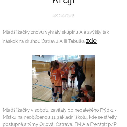
23.02.2020
Mladší žačky znovu vyhrály skupinu A a zvýšily tak
zde
náskok na druhou Ostravu A !!! Tabulka
Mladší žačky v sobotu zavítaly do nedalekého Frýdku-
Místku na neoblíbenou 11. základní školu, kde se střetly
postupně s týmy Orlová, Ostrava, FM A a Frenštát p/R.