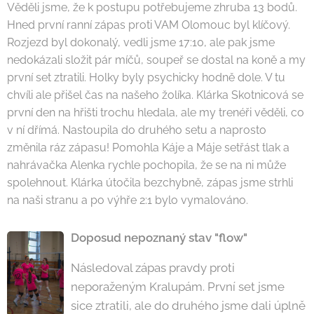
Věděli jsme, že k postupu potřebujeme zhruba 13 bodů.
Hned první ranní zápas proti VAM Olomouc byl klíčový.
Rozjezd byl dokonalý, vedli jsme 17:10, ale pak jsme
nedokázali složit pár míčů, soupeř se dostal na koně a my
první set ztratili. Holky byly psychicky hodně dole. V tu
chvíli ale přišel čas na našeho žolíka. Klárka Skotnicová se
první den na hřišti trochu hledala, ale my trenéři věděli, co
v ní dřímá. Nastoupila do druhého setu a naprosto
změnila ráz zápasu! Pomohla Káje a Máje setřást tlak a
nahrávačka Alenka rychle pochopila, že se na ni může
spolehnout. Klárka útočila bezchybně, zápas jsme strhli
na naši stranu a po výhře 2:1 bylo vymalováno.
Doposud nepoznaný stav "flow"
Následoval zápas pravdy proti
neporaženým Kralupám. První set jsme
sice ztratili, ale do druhého jsme dali úplně