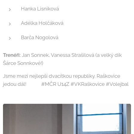
Hanka Lisniková
Adélka Holčáková
Barča Nogolová
Trenéři:
Jan Sonnek, Vanessa Strašilová (a velký dík
Šárce Sonnkové!)
Jsme mezi nejlepší dvacítkou republiky. Raškovice
jedou dál! 💙🔥 #MČR U14Z #VKRaškovice #Volejbal