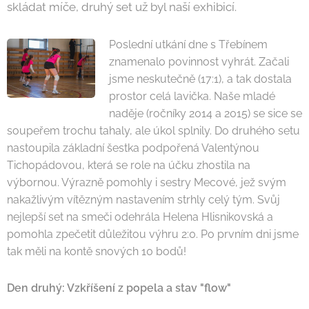
skládat míče, druhý set už byl naší exhibicí.
Poslední utkání dne s Třebínem
znamenalo povinnost vyhrát. Začali
jsme neskutečně (17:1), a tak dostala
prostor celá lavička. Naše mladé
naděje (ročníky 2014 a 2015) se sice se
soupeřem trochu tahaly, ale úkol splnily. Do druhého setu
nastoupila základní šestka podpořená Valentýnou
Tichopádovou, která se role na účku zhostila na
výbornou. Výrazně pomohly i sestry Mecové, jež svým
nakažlivým vítězným nastavením strhly celý tým. Svůj
nejlepší set na smeči odehrála Helena Hlisnikovská a
pomohla zpečetit důležitou výhru 2:0. Po prvním dni jsme
tak měli na kontě snových 10 bodů!
Den druhý: Vzkříšení z popela a stav "flow"