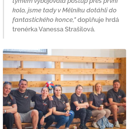
týmem vybojovala postup přes první
kolo, jsme tady v Mělníku dotáhli do
fantastického konce,"
doplňuje hrdá
trenérka Vanessa Strašilová.