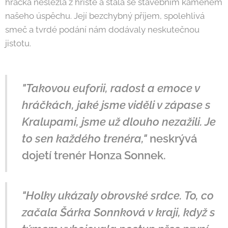
hráčka neslezla z hřiště a stala se stavebním kamenem
našeho úspěchu. Její bezchybný příjem, spolehlivá
smeč a tvrdé podání nám dodávaly neskutečnou
jistotu.
"Takovou euforii, radost a emoce v
hráčkách, jaké jsme viděli v zápase s
Kralupami, jsme už dlouho nezažili. Je
to sen každého trenéra,"
neskrývá
dojetí trenér Honza Sonnek.
"Holky ukázaly obrovské srdce. To, co
začala Šárka Sonnková v kraji, když s