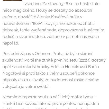
všechno. Za stavu 13:16 se na hřišti stalo
něco magického. Holky se dostaly do absolutní
euforie, obzvláště Alenka Kovářová hrála v
neuvěřitelném "flow". I když jsme nakonec ztratili
tiebreak, tahle vydřená sada, doprovázená burácením
rodičů a slzami radosti, zůstane v paměti nás všech
napořád.
Poslední zápas s Orionem Praha už byl o sbírání
zkušeností. Po těsné ztrátě prvního setu (22:24) dostaly
opět šanci mladší hráčky. Adélka Holčáková i Barča
Nogolová si proti takto silnému soupeři dokonce
připsaly esa a ukázaly, že budoucnost raškovického
volejbalu je velmi světlá.
Nesmíme zapomenout na náš tichý motor týmu –
Hanku Lisnikovou. Tato na první pohled nenápadná