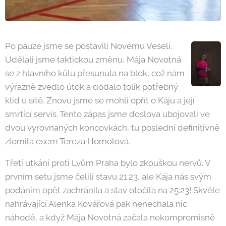
Po pauze jsme se postavili Novému Veselí.
Udělali jsme taktickou změnu, Mája Novotná
se z hlavního kůlu přesunula na blok, což nám
výrazně zvedlo útok a dodalo tolik potřebný
klid u sítě. Znovu jsme se mohli opřít o Káju a její
smrtící servis. Tento zápas jsme doslova ubojovali ve
dvou vyrovnaných koncovkách, tu poslední definitivně
zlomila esem Tereza Homolová.
Třetí utkání proti Lvům Praha bylo zkouškou nervů. V
prvním setu jsme čelili stavu 21:23, ale Kája nás svým
podáním opět zachránila a stav otočila na 25:23! Skvěle
nahrávající Alenka Kovářová pak nenechala nic
náhodě, a když Mája Novotná začala nekompromisně