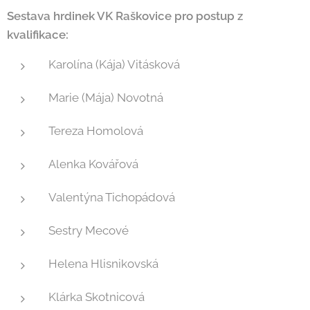
Sestava hrdinek VK Raškovice pro postup z
kvalifikace:
Karolína (Kája) Vitásková
Marie (Mája) Novotná
Tereza Homolová
Alenka Kovářová
Valentýna Tichopádová
Sestry Mecové
Helena Hlisnikovská
Klárka Skotnicová