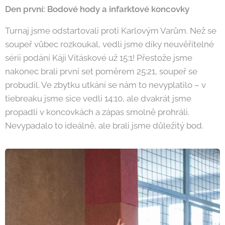
Den první: Bodové hody a infarktové koncovky
Turnaj jsme odstartovali proti Karlovým Varům. Než se
soupeř vůbec rozkoukal, vedli jsme díky neuvěřitelné
sérii podání Káji Vitáskové už 15:1! Přestože jsme
nakonec brali první set poměrem 25:21, soupeř se
probudil. Ve zbytku utkání se nám to nevyplatilo – v
tiebreaku jsme sice vedli 14:10, ale dvakrát jsme
propadli v koncovkách a zápas smolně prohráli.
Nevypadalo to ideálně, ale brali jsme důležitý bod.