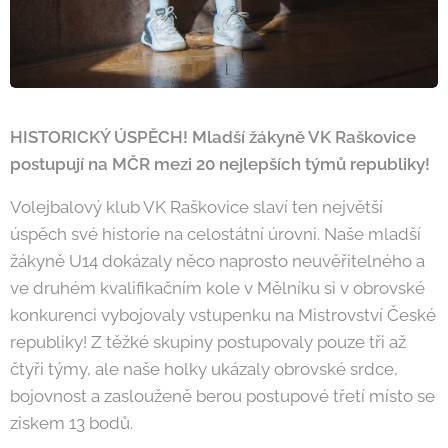
HISTORICKÝ ÚSPĚCH! Mladší žákyně VK Raškovice
postupují na MČR mezi 20 nejlepších týmů republiky!
Volejbalový klub VK Raškovice slaví ten největší
úspěch své historie na celostátní úrovni. Naše mladší
žákyně U14 dokázaly něco naprosto neuvěřitelného a
ve druhém kvalifikačním kole v Mělníku si v obrovské
konkurenci vybojovaly vstupenku na Mistrovství České
republiky! Z těžké skupiny postupovaly pouze tři až
čtyři týmy, ale naše holky ukázaly obrovské srdce,
bojovnost a zaslouženě berou postupové třetí místo se
ziskem 13 bodů.