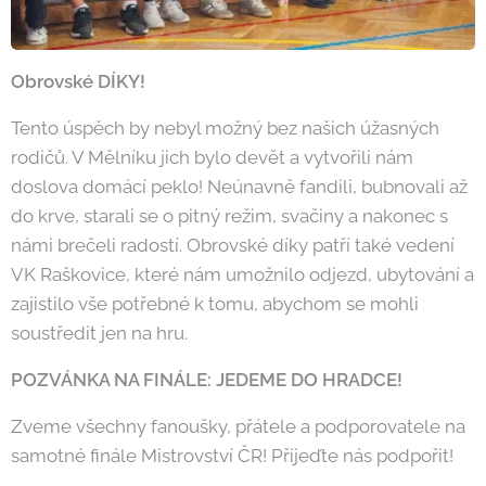
Obrovské DÍKY!
Tento úspěch by nebyl možný bez našich úžasných
rodičů. V Mělníku jich bylo devět a vytvořili nám
doslova domácí peklo! Neúnavně fandili, bubnovali až
do krve, starali se o pitný režim, svačiny a nakonec s
námi brečeli radostí. Obrovské díky patří také vedení
VK Raškovice, které nám umožnilo odjezd, ubytování a
zajistilo vše potřebné k tomu, abychom se mohli
soustředit jen na hru.
POZVÁNKA NA FINÁLE: JEDEME DO HRADCE!
Zveme všechny fanoušky, přátele a podporovatele na
samotné finále Mistrovství ČR! Přijeďte nás podpořit!