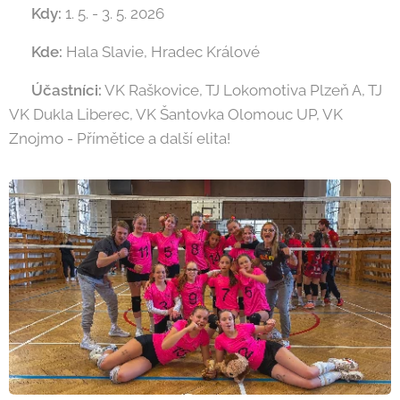
📅
Kdy:
1. 5. - 3. 5. 2026
📍
Kde:
Hala Slavie, Hradec Králové
🔥
Účastníci:
VK Raškovice, TJ Lokomotiva Plzeň A, TJ
VK Dukla Liberec, VK Šantovka Olomouc UP, VK
Znojmo - Přímětice a další elita!