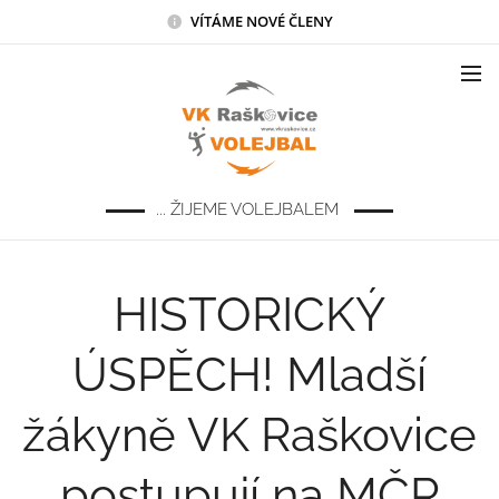
VÍTÁME NOVÉ ČLENY
... ŽIJEME VOLEJBALEM
HISTORICKÝ
ÚSPĚCH! Mladší
žákyně VK Raškovice
postupují na MČR