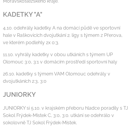
Moravskoslezského kraje.
KADETKY "A"
4,10. odehrály kadetky A na domácí půdě ve sportovní
hale v Raškovicích dvojutkání 2. ligy s týmem z Přerova,
ve kterém podlehly 2x 0:3.
11.10. vyhrály kadetky v obou utkáních s týmem UP
Olomouc 3:0, 3:1 v domácím prostředí sportovní haly
26.10. kadetky s týmem VAM Olomouc odehrály v
dvojutkáních 2:3, 3:0
JUNIORKY
JUNIORKY si 5.10. v krajském přeboru hladce poradily s TJ
Sokol Frýdek-Místek C, 3:0, 3:0. utkání se odehrálo v
sokolovně TJ Sokol Frýdek-Místek.