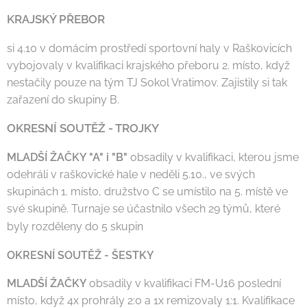
KRAJSKÝ PŘEBOR
si 4.10 v domácím prostředí sportovní haly v Raškovicích
vybojovaly v kvalifikaci krajského přeboru 2. místo, když
nestačily pouze na tým TJ Sokol Vratimov. Zajistily si tak
zařazení do skupiny B.
OKRESNÍ SOUTĚŽ - TROJKY
MLADŠÍ ŽAČKY "A" i "B"
obsadily v kvalifikaci, kterou jsme
odehráli v raškovické hale v neděli 5.10., ve svých
skupinách 1. místo, družstvo C se umístilo na 5. místě ve
své skupině. Turnaje se účastnilo všech 29 týmů, které
byly rozděleny do 5 skupin
OKRESNÍ SOUTĚŽ - ŠESTKY
MLADŠÍ ŽAČKY
obsadily v kvalifikaci FM-U16 poslední
místo, když 4x prohrály 2:0 a 1x remizovaly 1:1. Kvalifikace