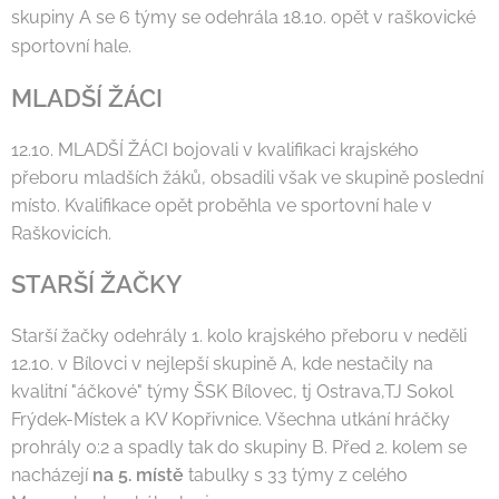
skupiny A se 6 týmy se odehrála 18.10. opět v raškovické
sportovní hale.
MLADŠÍ ŽÁCI
12.10. MLADŠÍ ŽÁCI bojovali v kvalifikaci krajského
přeboru mladších žáků, obsadili však ve skupině poslední
místo. Kvalifikace opět proběhla ve sportovní hale v
Raškovicích.
STARŠÍ ŽAČKY
Starší žačky odehrály 1. kolo krajského přeboru v neděli
12.10. v Bílovci v nejlepší skupině A, kde nestačily na
kvalitní "áčkové" týmy ŠSK Bílovec, tj Ostrava,TJ Sokol
Frýdek-Místek a KV Kopřivnice. Všechna utkání hráčky
prohrály 0:2 a spadly tak do skupiny B. Před 2. kolem se
nacházejí
na 5. místě
tabulky s 33 týmy z celého