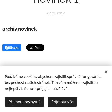
01.01.2017
archív novinek
Share
Používáme cookies, abychom zajistili správné fungování a
bezpečnost našich stránek. Tím vám můžeme zajistit tu
nejlepší zkušenost při jejich návštěvě.
VK Raškovice z.s. © 2008-2026 | Všechna práva vyhrazena.
Přijmout nezbytné
Přijmout vše
Vytvořeno službou
Webnode
Cookies