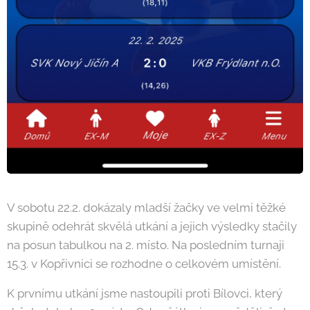
V sobotu 22.2. dokázaly mladší žačky ve velmi těžké
skupině odehrát skvělá utkání a jejich výsledky stačily
na posun tabulkou na 2. místo. Na posledním turnaji
15.3. v Kopřivnici se rozhodne o celkovém umístění.
K prvnímu utkání jsme nastoupili proti Bílovci, který