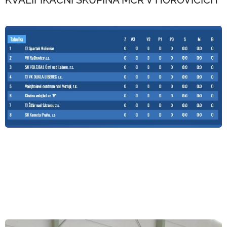
KVALIFIKAČNÍ SKUPINA MČR V HOŘOVICÍCH