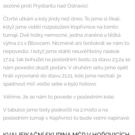
sezóně proti Frýdlantu nad Ostravicí.
Čtvrté utkání a kdy jindy než dnes. To jsme si říkali,
když jsme viděli rozpoložení Kopřivnice na tomto
turnaji. Dvě holky nemocné, jedna zraněná a těžká
výhra 2:1 s Bílovcem. Nicméně ani tentokrát se nám to
nepovedlo. I když jsme stáhli neuvěřitelný náskok
17:24, tak bohužel na posledním bodu za stavu 23:24 se
nám povedlo zkazit podání. V druhém setu jsme opět
hráli vyrovnaně do stavu 21:21, kde jsme nechali 3x
spadnout míč vedle sebe a bylo hotovo.
Věříme, že se nám to povede v posledním kole.
V tabulce jsme tedy poskočili na 2.místo a na
posledním turnaji v Kopřivnici to bude velmi napínavé.