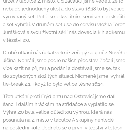
držel v tabulce 2. místo. Od začátku jsme věděli, že to
nebude jednoduchý úkol a do stavu 18:18 to byl velice
vyrovnaný set. Poté jsme kvalitním servisem odskočili
a set vyhráli. V druhém setu se do servisu vložila Terez
Jurášková a svou životní sérií nás dovedla k hladkému
vítězství 2:0.
Druhé utkání nás čekal velmi sveřepý soupeř z Nového
Jičína. Nehráli jsme podle našich představ. Začali jsme
více kazit na příjmu a podání a dostávali jsme se, tak
do zbytečných složitých situací. Nicméně jsme vyhráli
tie-break 2.1, i když to bylo velice těsné 16:14.
Třetí utkání proti Frýdlantu nad Ostravicí jsme dali
šanci i dalším hráčkám na střídačce a vyplatilo se.
Výhra 2:0 byla velice důležitou výhrou, která nás
posunula na 2. místo v tabulce A skupiny nehledě
na poslední kolo. Jednalo se o první vítězství v letošní