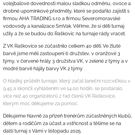
volejbalové dovednosti malou sladkou odměnu, ovoce a
drobné upomínkové předměty, které se podařilo zajistit s
firmou AHA TRADING s.r.o a firmou Severomoravské
vodovody a kanalizace SmVak. Věříme, že si děti turnaj
užily a že se budou do Raškovic na turnaje rády vracet.
Z VK Raškovice se zúčastnilo celkem 40 dětí. Ve žluté
barvě jsme měli zastoupení 6 družstev, v oranžové 3
týmy, v červené hrály 3 družstva VK, v zelené 2 týmy a v
modré barvě hájily barvy VK 2 týmy.
O hladký průběh turnaje, který začal taneční rozcvičkou v
9.45 a skončil vyhlášením ve 14.00 hodin, se postaralo
více než 40 organizátorů z řad členů VK Raškovice,
kterým moc děkujeme za pomoc.
Děkujeme hlavně za přízeň trenérům zúčastněných klubů,
dětem a rodičům za účast a vstřícnost a těšíme se na
další turnaj s Vámi v listopadu 2025.