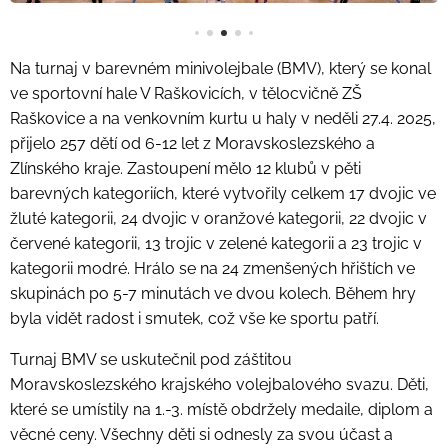
Na turnaj v barevném minivolejbale (BMV), který se konal
ve sportovní hale V Raškovicích, v tělocvičně ZŠ
Raškovice a na venkovním kurtu u haly v neděli 27.4. 2025,
přijelo 257 dětí od 6-12 let z Moravskoslezského a
Zlínského kraje. Zastoupení mělo 12 klubů v pěti
barevných kategoriích, které vytvořily celkem 17 dvojic ve
žluté kategorii, 24 dvojic v oranžové kategorii, 22 dvojic v
červené kategorii, 13 trojic v zelené kategorii a 23 trojic v
kategorii modré. Hrálo se na 24 zmenšených hřištích ve
skupinách po 5-7 minutách ve dvou kolech. Během hry
byla vidět radost i smutek, což vše ke sportu patří.
Turnaj BMV se uskutečnil pod záštitou
Moravskoslezského krajského volejbalového svazu. Děti,
které se umístily na 1.-3. místě obdržely medaile, diplom a
věcné ceny. Všechny děti si odnesly za svou účast a