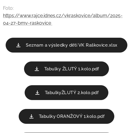
Foto:
https://www.rajce.idnes.cz/vkraskovice/album/2025-
04-27-bmv-raskovice
Seznam a výsledky dětí VK Raškovice.xlsx
Tabulky ŽLUTÝ 1.kolo.pdf
TabulkyŽLUTÝ 2.kolo.pdf
Tabulky ORANŽOVÝ 1.kolo.pdf