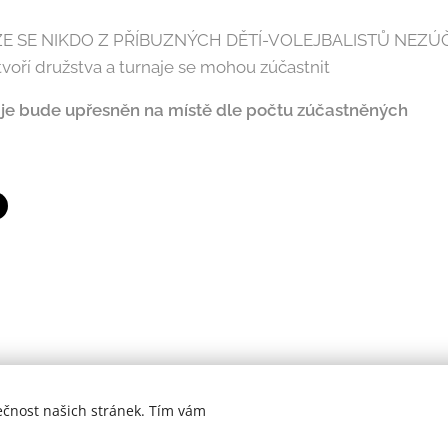
 ŽE SE NIKDO Z PŘÍBUZNÝCH DĚTÍ-VOLEJBALISTŮ NEZÚČ
ytvoří družstva a turnaje se mohou zúčastnit
aje bude upřesněn na místě dle počtu zúčastněných
ečnost našich stránek. Tím vám
VK Raškovice z.s. © 2008-2026 | Všechna práva vyhrazena.
Vytvořeno službou
Webnode
Cookies