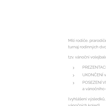
Milí rodiče, prarodič
turnaj rodinných dvoj
tzv. vánoční volejbal
PREZENTACE 
UKONČENÍ v 
POSEZENÍ VE 
a vánočního 
(vyhlášení výsledků,
vánočních koled)