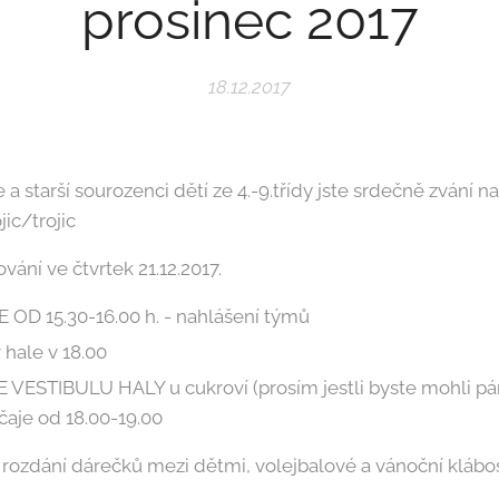
prosinec 2017
18.12.2017
e a starší sourozenci dětí ze 4.-9.třídy jste srdečně zvání 
ic/trojic
ování ve čtvrtek 21.12.2017.
OD 15.30-16.00 h. - nahlášení týmů
hale v 18.00
VESTIBULU HALY u cukroví (prosím jestli byste mohli pá
čaje od 18.00-19.00
 rozdání dárečků mezi dětmi, volejbalové a vánoční klábo