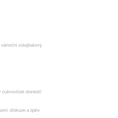
na vánoční volejbalový
r cukrovíček donést)
sení, diskuze a zpěv