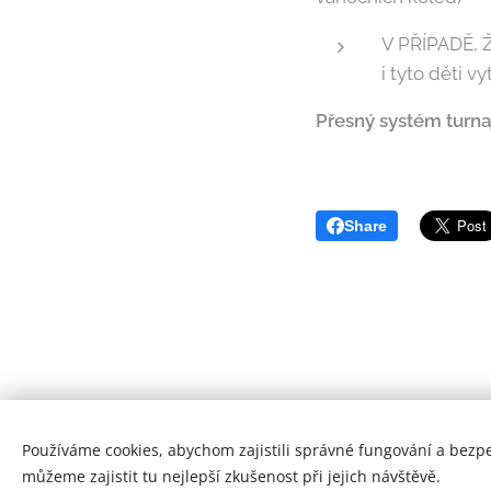
V PŘÍPADĚ,
i tyto děti v
Přesný systém turn
Share
Používáme cookies, abychom zajistili správné fungování a bezp
můžeme zajistit tu nejlepší zkušenost při jejich návštěvě.