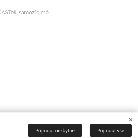
ASTNÍ, samozřejmě
Přijmout nezbytné
Přijmout vše