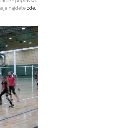
ách) - přípravka,
naje najdete
zde.