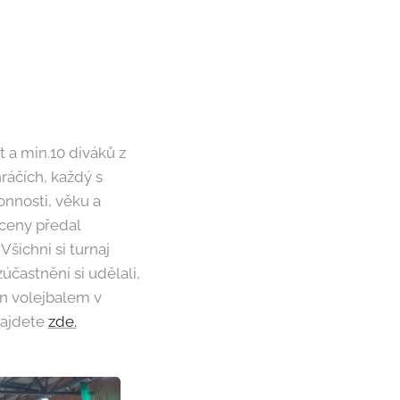
 a min.10 diváků z
hráčích, každý s
onnosti, věku a
 ceny předal
šichni si turnaj
zúčastnění si udělali,
in volejbalem v
najdete
zde.