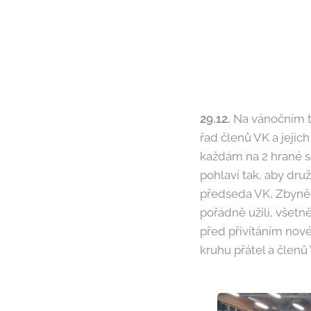
29.12.
Na vánočním tu
řad členů VK a jejich
každám na 2 hrané se
pohlaví tak, aby dru
předseda VK, Zbyněk 
pořádně užili, všetně
před přivítáním nové
kruhu přátel a člen