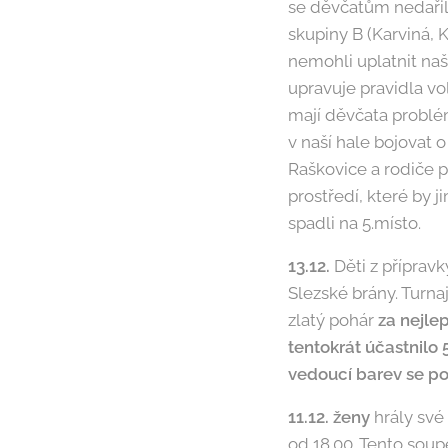
se děvčatům nedařilo
skupiny B (Karviná, 
nemohli uplatnit na
upravuje pravidla vo
mají děvčata problém
v naší hale bojovat o
Raškovice a rodiče 
prostředí, které by 
spadli na 5.místo.
13.12.
Děti z přípravk
Slezské brány. Turna
zlatý pohár
za nejlep
tentokrát účastnilo 5
vedoucí barev se pod
11.12.
ženy
hrály své
od 18.00. Tento soup