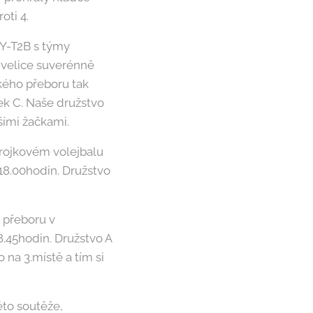
oti 4.
KY-T2B s týmy
ě velice suverénně
ského přeboru tak
tek C. Naše družstvo
šími žačkami.
trojkovém volejbalu
18.00hodin. Družstvo
o přeboru v
8.45hodin. Družstvo A
 na 3.místě a tím si
éto soutěže,