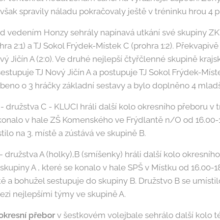
však spravily náladu pokračovaly ještě v tréninku hrou 4 pr
pod vedením Honzy sehrály napínavá utkání své skupiny Z
hra 2:1) a TJ Sokol Frýdek-Místek C (prohra 1:2). Překvapiv
vý Jičín A (2:0). Ve druhé nejlepší čtyřčlenné skupině kraj
 sestupuje TJ Nový Jičín A a postupuje TJ Sokol Frýdek-Mís
abeno o 3 hráčky základní sestavy a bylo doplněno 4 mlad
- družstva C - KLUCI hráli další kolo okresního přeboru v 
e konalo v hale ZŠ Komenského ve Frýdlantě n/O od 16.00-
tilo na 3. místě a zústává ve skupině B.
 družstva A (holky),B (smíšenky) hráli další kolo okresníh
skupiny A , které se konalo v hale SPŠ v Místku od 16.00-1
tě a bohužel sestupuje do skupiny B. Družstvo B se umístilo
zi nejlepšími týmy ve skupině A.
í okresní přebor
v šestkovém volejbale sehrálo další kolo t