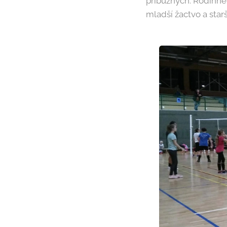
příbuzných. Rodinné 
mladší žactvo a star