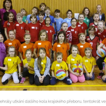
ehrály utkání dalšího kola krajského přeboru, tentokrát v