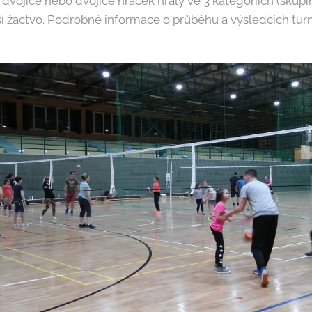
dvojice nebo dvojice hráček hrály ve 3 kategoriích (skupin
ší žactvo. Podrobné informace o průběhu a výsledcích tur