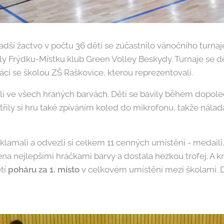
adší žactvo v počtu 36 dětí se zúčastnilo vánočního turnaj
ly Frýdku-Místku klub Green Volley Beskydy. Turnaje se d
ráci se školou ZŠ Raškovice, kterou reprezentovali.
i ve všech hraných barvách. Děti se bavily během dopol
třily si hru také zpíváním koled do mikrofonu, takže nála
zklamali a odvezli si celkem 11 cenných umístění - medailí
na nejlepšími hráčkami barvy a dostala hezkou trofej. A 
tí
poháru za 1. místo
v celkovém umístění mezi školami. D