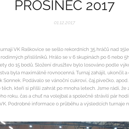
PROSINEC 2017
01.12.2017
rnaji VK Raškovice se sešlo rekordních 35 hráčů nad 15let
 rodinných příslišníků. Hrálo se v 6 skupinách po 6 nebo 5
ty do 15 bodů. Složení drusžtev bylo losováno podle výk
žstva byla maximálně rovnocenná. Turnaj zahájil, ukončil a
Sonnek. Podávalo se vánoční cukroví, čaj,pivečko, apod. V
 těch, kteří si přišli zahrát po mnoha letech. Jsme rádi, že 
ho roku, čas a chuť na volejbal a společně strávili pár hod
ů VK. Podrobné informace o průběhu a výsledcích turnaje 