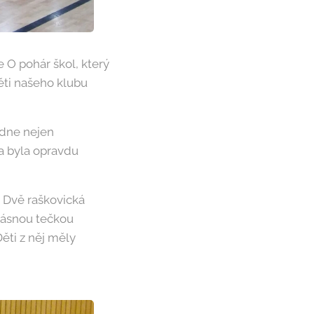
e O pohár škol, který
ěti našeho klubu
edne nejen
da byla opravdu
. Dvě raškovická
krásnou tečkou
ěti z něj měly