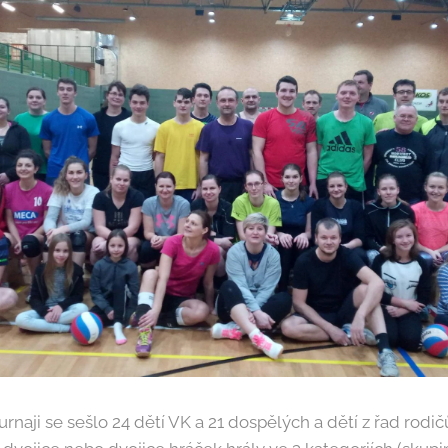
rnaji se sešlo 24 dětí VK a 21 dospělých a dětí z řad rodi