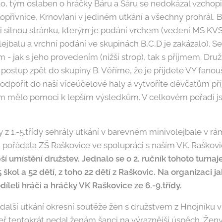
, tým oslaben o hráčky Báru a Sáru se nedokázal vzchopit
Kopřivnice, Krnov)ani v jediném utkání a všechny prohrál. 
ši silnou stránku, kterým je podání vrchem (vedení MS K
lejbalu a vrchní podání ve skupinách B,C,D je zakázalo).
 - jak s jeho provedením (nižší strop), tak s příjmem. Druž
 postup zpět do skupiny B. Věříme, že je přijdete VY fanou
podpořit do naší víceúčelové haly a vytvoříte děvčatům p
jim mělo pomoci k lepším výsledkům. V celkovém pořadí js
y z 1.-5.třídy sehrály utkání v barevném minivolejbale v rá
j pořádala ZŠ Raškovice ve spolupráci s naším VK. Raškovi
ší umístění družstev. Jednalo se o 2. ručník tohoto turnaj
 škol a 52 dětí, z toho 22 dětí z Raškovic.
Na organizaci ja
íleli hráči a hráčky VK Raškovice ze 6.-9.třídy.
 další utkání okresní soutěže žen s družstvem z Hnojníku v
eř tentokrát nedal ženám šanci na výraznější úspěch. Žen