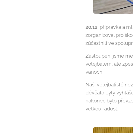
20.12.
přípravka a ml
zorganizoval pro ško
zúčastnili ve spolup
Zastoupení jsme měl
volejbalem, ale zpes
vánoční.
Naši volejbalisté ne
děvčata byly vyhláše
nakonec bylo převze
velkou radost.