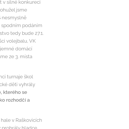
 v silné konkureci
Bohužel jsme
VS nesmyslně
 Se spodním podáním
stvo tedy bude 27.1.
šci volejbalu, VK
říjemné domácí
me ze 3. místa
mci turnaje škol
cké děti vyhrály
e, kterého se
ko rozhodčí a
 hale v Raškovicích
y prohrály hladce