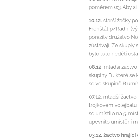
poměrem 0:3. Aby si 
10.12.
starší žačky 
Frenštát p/Radh. (vý
porazily družstvo No
zústávají. Ze skupiy
bylo tuto neděli osl
08.12.
mladší žactvo 
skupiny B , které s
se ve skupině B umís
07.12.
mladší žactvo -
trojkovém volejbalu 
se umístilo na 5. mís
upevnilo umístění me
03.12. žactvo hrajíc