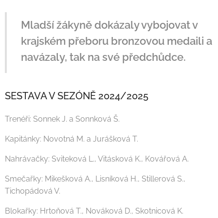
Mladší žákyně dokázaly vybojovat v
krajském přeboru bronzovou medaili a
navázaly, tak na své předchůdce.
SESTAVA V SEZÓNĚ 2024/2025
Trenéři: Sonnek J. a Sonnková Š.
Kapitánky: Novotná M. a Jurášková T.
Nahrávačky: Sviteková L., Vitásková K., Kovářová A.
Smečařky: Mikešková A., Lisníková H., Stillerová S.,
Tichopádová V.
Blokařky: Hrtoňová T., Nováková D., Skotnicová K.