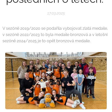
17.03.2025
V sezóně 2019/2020 se podařila vybojovat zlatá medaile,
v sezóně 2022/2023 to byla medaile bronzová a v letošní
sezóně 2024/2025 je to opět bronzová medaile.