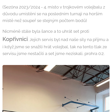
(Sezóna 2023/2024 - 4. místo v trojkovém volejbalu z
důvodu umístění se na posledním turnaji na horším
místě než soupeř se stejným počtem bodů)
Nicméně stále byla šance a to uhrát set proti
Kopřivnici
. Jejích servis byl nad naše síly na příjmu a
i když jsme se snažili hrát volejbal, tak na tento tlak ze
servisu jsme nestačili a set jsme nezískali, prohra 0:2.