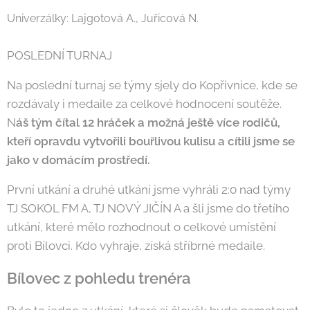
Univerzálky: Lajgotová A., Juřicová N.
POSLEDNÍ TURNAJ
Na poslední turnaj se týmy sjely do Kopřivnice, kde se
rozdávaly i medaile za celkové hodnocení soutěže.
N
áš tým čítal 12 hráček a možná ještě více rodičů,
kteří opravdu vytvořili bouřlivou kulisu a cítili jsme se
jako v domácím prostředí.
První utkání a druhé utkání jsme vyhráli 2:0 nad týmy
TJ SOKOL FM A, TJ NOVÝ JIČÍN A a šli jsme do třetího
utkání, které mělo rozhodnout o celkové umístění
proti Bílovci. Kdo vyhraje, získá stříbrné medaile.
Bílovec z pohledu trenéra