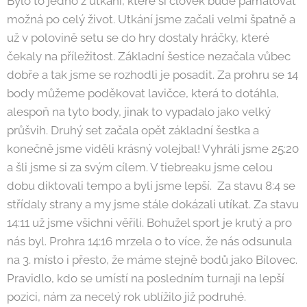
Bylo to jedno z utkání, které si člověk bude pamatovat
možná po celý život. Utkání jsme začali velmi špatně a
už v polovině setu se do hry dostaly hráčky, které
čekaly na příležitost. Základní šestice nezačala vůbec
dobře a tak jsme se rozhodli je posadit. Za prohru se 14
body můžeme poděkovat lavičce, která to dotáhla,
alespoň na tyto body, jinak to vypadalo jako velký
průšvih. Druhý set začala opět základní šestka a
konečně jsme viděli krásný volejbal! Vyhráli jsme 25:20
a šli jsme si za svým cílem. V tiebreaku jsme celou
dobu diktovali tempo a byli jsme lepší. Za stavu 8:4 se
střídaly strany a my jsme stále dokázali utíkat. Za stavu
14:11 už jsme všichni věřili. Bohužel sport je krutý a pro
nás byl. Prohra 14:16 mrzela o to více, že nás odsunula
na 3. místo i přesto, že máme stejně bodů jako Bílovec.
Pravidlo, kdo se umístí na posledním turnaji na lepší
pozici, nám za necelý rok ublížilo již podruhé.