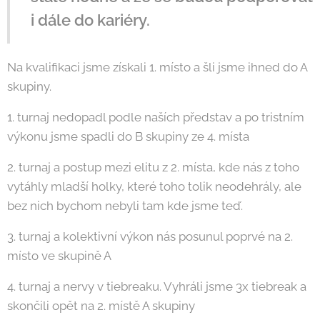
i dále do kariéry.
Na kvalifikaci jsme získali 1. místo a šli jsme ihned do A
skupiny.
1. turnaj nedopadl podle naších představ a po tristním
výkonu jsme spadli do B skupiny ze 4. místa
2. turnaj a postup mezi elitu z 2. místa, kde nás z toho
vytáhly mladší holky, které toho tolik neodehrály, ale
bez nich bychom nebyli tam kde jsme teď.
3. turnaj a kolektivní výkon nás posunul poprvé na 2.
místo ve skupině A
4. turnaj a nervy v tiebreaku. Vyhráli jsme 3x tiebreak a
skončili opět na 2. místě A skupiny