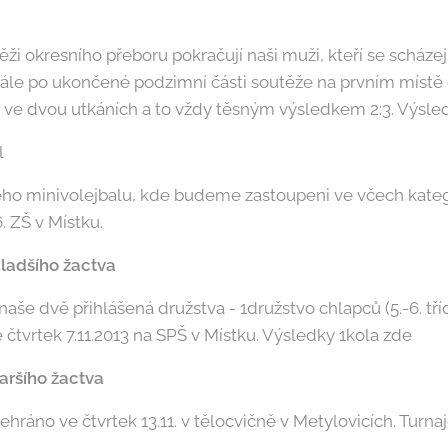
ži okresního přeboru pokračují naši muži, kteří se scháze
stále po ukončené podzimní části soutěže na prvním místě
 ve dvou utkáních a to vždy těsným výsledkem 2:3. Výsle
l
ého minivolejbalu, kde budeme zastoupeni ve včech kateg
6. ZŠ v Místku.
mladšího žactva
aše dvě přihlášená družstva - 1družstvo chlapců (5.-6. tří
 ve čtvrtek 7.11.2013 na SPŠ v Místku. Výsledky 1kola zde
taršího žactva
ráno ve čtvrtek 13.11. v tělocvičně v Metylovicích. Turnaj