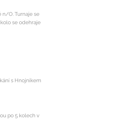
ě n/O. Turnaje se
í kolo se odehraje
Utkání s Hnojníkem
sou po 5 kolech v