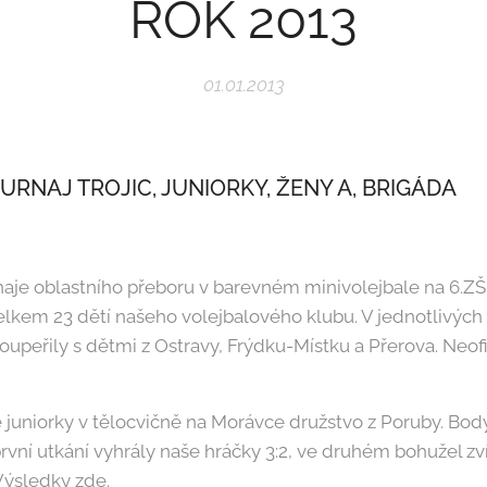
ROK 2013
01.01.2013
TURNAJ TROJIC, JUNIORKY, ŽENY A, BRIGÁDA
urnaje oblastního přeboru v barevném minivolejbale na 6.
lkem 23 dětí našeho volejbalového klubu. V jednotlivých
soupeřily s dětmi z Ostravy, Frýdku-Místku a Přerova. Neofi
e juniorky v tělocvičně na Morávce družstvo z Poruby. Bod
rvní utkání vyhrály naše hráčky 3:2, ve druhém bohužel zví
Výsledky zde.