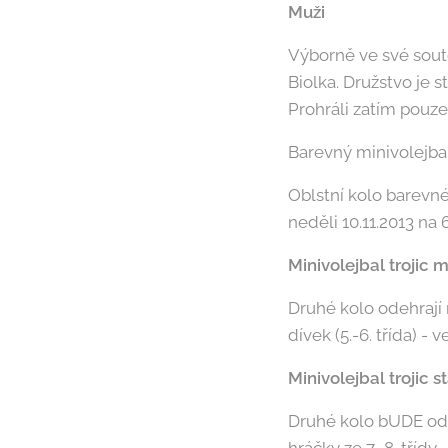
Muži
Výborně ve své soutě
Biolka. Družstvo je 
Prohráli zatím pouze
Barevný minivolejba
Oblstní kolo barevn
neděli 10.11.2013 na 
Minivolejbal trojic 
Druhé kolo odehrají n
dívek (5.-6. třída) -
Minivolejbal trojic s
Druhé kolo bUDE odeh