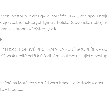
vloni postoupilo do ligy "A" soutěže RBVL, kde spolu hrají
raje včetně některých týmů z Polska, Slovenska nebo jiný
utkání a 2 prohrály. Výsledky zde.
ek
NÍM ROCE POPRVÉ PROHRÁLY NA PŮDĚ SOUPEŘEK V obo
O však určitě patří k faforitkám soutěže usilující o postup
n
cvičně na Morávce s družstvem hráček z Kozlovic v obou ut
to v tabulce.