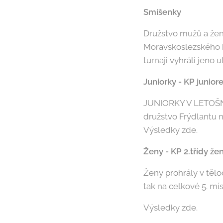
Smíšenky
Družstvo mužů a žen 
Moravskoslezského k
turnaji vyhráli jeno 
Juniorky - KP junior
JUNIORKY V LETOŠ
družstvo Frýdlantu n/
Výsledky zde.
Ženy - KP 2.třídy že
Ženy prohrály v tělo
tak na celkové 5. mís
Výsledky zde.