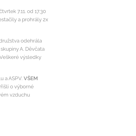
vrtek 7.11. od 17.30
stačily a prohrály 2x
 družstva odehrála
o skupiny A. Děvčata
. Veškeré výsledky
u a ASPV.
VŠEM
išli o výborné
stvém vzduchu