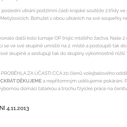
oslední utkání podzimní části krajské soutěže 2.třídy ve čt
 Metylovicích. Bohužel v obou utkáních na své soupeřky ne
konalo další kolo turnaje OP trojic mldšího žactva. Naše 2
i se ve své skupině umístili na 2. místě a postoupili tak d
e své skupině a sestupují tak do skupiny výkonnostně nižší
ROBĚHLA ZA ÚČASTI CCA 20 členů volejbalového oddíl
CKRÁT DĚKUJEME
a nepřítomným udělujeme pokárání. Př
 výbornou domácí tatarkou a trochu fzyické práce na čer
I 4.11.2013