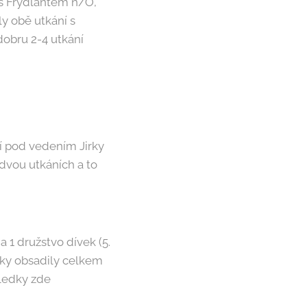
 s Frýdlantem n/O,
ly obě utkání s
dobru 2-4 utkání
jí pod vedením Jirky
 dvou utkáních a to
a 1 družstvo dívek (5.
ívky obsadily celkem
sledky zde