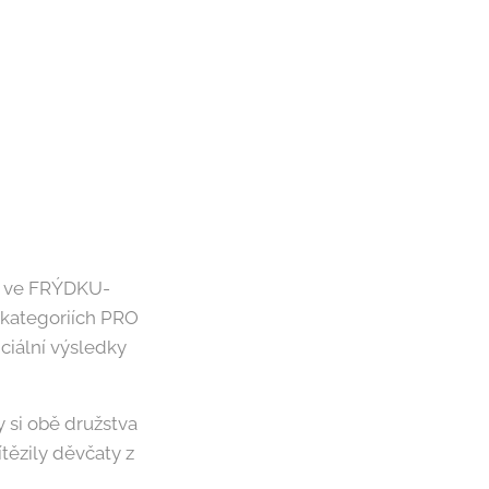
ZŠ ve FRÝDKU-
 kategoriích PRO
ciální výsledky
y si obě družstva
tězily děvčaty z