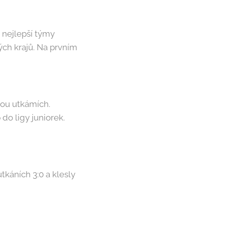
 nejlepší týmy
ch krajů. Na prvním
u utkámích.
 do ligy juniorek.
káních 3:0 a klesly