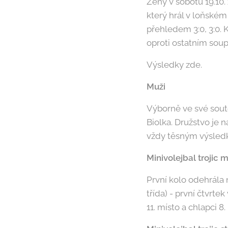
Ženy v sobotu 19.10.
který hrál v loňském 
přehledem 3:0, 3:0. 
oproti ostatním sou
Výsledky zde.
Muži
Výborně ve své soutě
Biolka. Družstvo je 
vždy těsným výsledk
Minivolejbal trojic 
První kolo odehrála n
třída) - první čtvrte
11. místo a chlapci 8