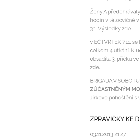
Ženy A předehrávaly p
hodin v tělocvičně v
3:1. Výsledky zde.
v EČTVRTEK 7.11. se 
celkem 4 utkání. Kluc
obsadila 3. příčku v
zde.
BRIGÁDA V SOBOTU P
ZÚČASTNĚNÝM MO
Jirkovo pohoštění s
ZPRÁVIČKY KE DN
03.11.2013 21:27