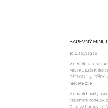
BAREVNÝ MINI, 
10.11.2013 19:24
V neděli 10.11. se t
MÍSTKUzúčastnilo ce
DĚTI OD 1.-5. TŘÍDY 
najdete zde.
V neděli hostily naš
vzájemně podělily, p
Ostravy Poruby 3:0. 