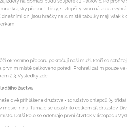
 zajižděly na domácí půdu soupeřek z Palkovic. Po prohře
roce krajský přebor 1. třídy, si zlepšily svou náladu a vyhrá
K dnešními dni jsou hráčky na 2. místě tabulky mají však k 
peřkám.
ži okresního přeboru pokračují naši muži, kteří se scháze
na prvním místě celkového pořadí. Prohráli zatím pouze ve
em 2:3. Výsledky zde.
mladšího žactva
aše dvě přihlášená družstva - 1družstvo chlapců (5. třída) 
k v měsíci říjnu. Turnaje se účastnilo celkem 15 družstev. D
. místo. Další kolo se odehraje první čtvrtek v listopadu.Vý