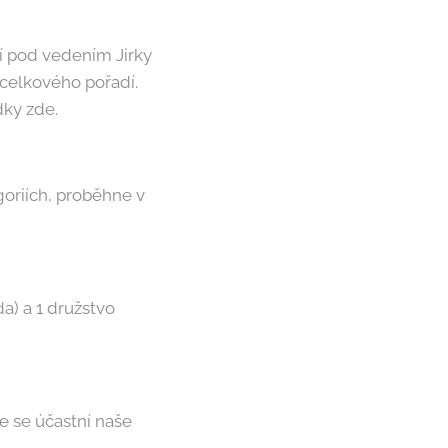
jí pod vedením Jirky
 celkového pořadí.
dky zde.
oriích, proběhne v
da) a 1 družstvo
e se účastní naše