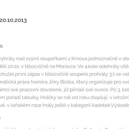
20.10.2013
ek
y vyhrály nad svými soupeřkami z Krnova jednoznačně v obou
ěli 20.10. v tělocvičně na Morávce. Ve 4.kole odehrály vít
 Bohužel první zápas v tělocvičně soupeře prohrály 3:1 ve 
matická práce trenéra Jirky Biolka, který organizuje pro s
ámci své pracovní dovolené, již přináší své ovoce. Po 3. ko
m pořadí tabulky. Hráčky se rok od roku zlepšují, v letošn
vé, v loňském roce hrály ještě v kategorii kadetek.Výsledk
n