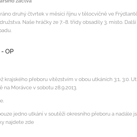
taršího žactva
ráno druhý čtvrtek v měsíci říjnu v tělocvičně ve Frýdlant
ružstva. Naše hráčky ze 7.-8. třídy obsadily 3. místo. Dalš
opadu.
 - OP
ěž krajského přeboru vítězstvím v obou utkáních 3:1, 3:0. 
ě na Morávce v sobotu 28.9.2013.
e.
pouze jedno utkání v soutěži okresního přeboru a nadále j
ky najdete zde