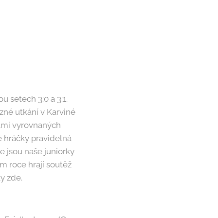
 setech 3:0 a 3:1.
ězné utkání v Karviné
velmi vyrovnaných
vé hráčky pravidelná
le jsou naše juniorky
ím roce hrají soutěž
y zde.