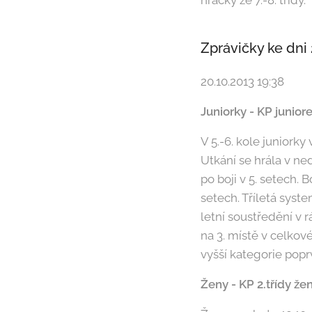
hráčky ze 7.-8. třídy.
Zprávičky ke dni 
20.10.2013 19:38
Juniorky - KP junior
V 5.-6. kole juniork
Utkání se hrála v ned
po boji v 5. setech.
setech. Tříletá syste
letní soustředění v r
na 3. místě v celkové
vyšší kategorie popr
Ženy - KP 2.třídy že