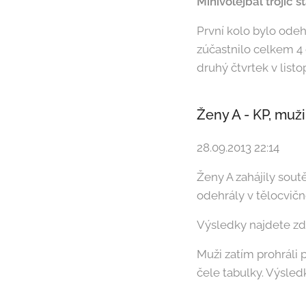
Minivolejbal trojic s
První kolo bylo odeh
zúčastnilo celkem 4 d
druhý čtvrtek v list
Ženy A - KP, muži
28.09.2013 22:14
Ženy A zahájily sout
odehrály v tělocvičn
Výsledky najdete zd
Muži zatím prohráli 
čele tabulky. Výsled