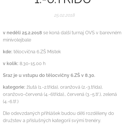
25.02.2018
v neděli 25.2.2018
se koná další turnaj OVS v barevném
minivolejbale
kde:
tělocvična 6.ZŠ Místek
v kolik:
8.30-15.00 h
Sraz je u vstupu do tělocvičny 6.ZŠ v 8.30.
kategorie:
žlutá (1.-2.třída), oranžová (2.-3.třída),
oranžovo-červená (4.-6třída)., červená (3.-5.tř.), zelená
(4.-6.tř.)
Dle odevzdaných přihlášek budou děti rozděleny do
družstev a příslušných kategorií svými trenéry.