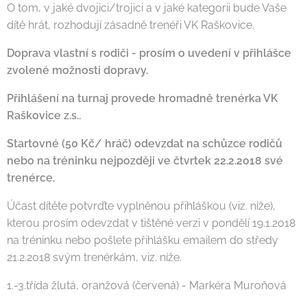
O tom, v jaké dvojici/trojici a v jaké kategorii bude Vaše
dítě hrát, rozhodují zásadně trenéři VK Raškovice.
Doprava vlastní s rodiči
- prosím o uvedení v přihlášce
zvolené možnosti dopravy.
Přihlášení na turnaj provede hromadně trenérka VK
Raškovice z.s..
Startovné (50 Kč/ hráč)
odevzdat na schůzce rodičů
nebo na tréninku
nejpozději ve čtvrtek 22.2.2018
své
trenérce
.
Účast dítěte potvrďte vyplněnou přihláškou (viz. níže),
kterou prosím odevzdat v tištěné verzi v pondělí 19.1.2018
na tréninku nebo pošlete přihlášku emailem do středy
21.2.2018 svým trenérkám, viz. níže.
1.-3.třída žlutá, oranžová (červená) - Markéra Muroňová