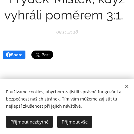
vyhráli poměrem 3:1.
09.10.2018
Share
Používáme cookies, abychom zajistili správné fungování a
bezpečnost našich stránek. Tím vám můžeme zajistit tu
nejlepší zkušenost při jejich návštěvě.
VK Raškovice z.s. © 2008-2026 | Všechna práva vyhrazena.
Přijmout nezbytné
Přijmout vše
Vytvořeno službou
Webnode
Cookies