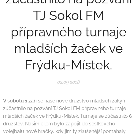
TJ Sokol FM
přípravného turnaje
mladších žaček ve
Frýdku-Místek.
02.09.2018
V sobotu 1.září
se naše nové družstvo mladších žákyň
zúčastnilo na pozvání TJ Sokol FM přípravného turnaje
mladších žaček ve Frýdku-Místek. Turnaje se zúčastnilo 6
družstev, Našim cílem bylo zapojit do šestkového
volejbalu nové hráčky, kdy jim ty zkušenější pomáhaly