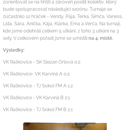
zorientovat se na hřišti a zároveń posílit kolektiv, který
bude spolupracovat následující sezónu. Turnaje se
zúčastnilo 12 hráček - Vendy, Pája, Terka, Simča, Vaness,
Lída, Sára, Anička, Kája, Klárka, Ema a Verča. Na turnaji,
kde jsme odehráli celkem 5 utkání, z toho 3 utkání na 3
sety. V celkovém pořadí jsme se umístili
na 4. místě.
Výsledky:
VK Raškovice - SK Slezan Orlová 0:2
VK Raškovice- VK Karviná A 0:2
VK Raškovice - TJ Sokol FM A 1:2
VK Raškovice - VK Karviná B 2:1
VK Raškovice - TJ Sokol FM B 2:1