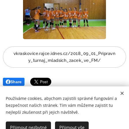
vkraskovice.rajce.idnes.cz/2018_09_01_Pripravn
y_turnaj_mladsich_zacek_ve_FM/
Share
Používáme cookies, abychom zajistili správné fungování a
bezpečnost našich stránek. Tím vám můžeme zajistit tu
nejlepší zkušenost při jejich návštěvě.
VK Raškovice z.s. © 2008-2026 | Všechna práva vyhrazena.
Přijmout nezbytné
Přijmout vše