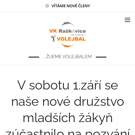
VÍTÁME NOVÉ ČLENY
... ŽIJEME VOLEJBALEM
V sobotu 1.září se
naše nové družstvo
mladších žákyň
zúčastnilo na pozvání