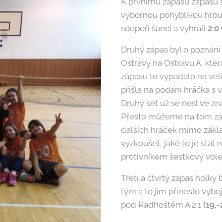
K prvnímu zápasu zápasu se
výbornou pohyblivou hrou
soupeři šanci a vyhráli
2:0 
Druhý zápas byl o poznání 
Ostravy na Ostravu A, kter
zápasu to vypadalo na vel
přišla na podání hráčka s
Druhý set už se nesl ve z
Přesto můžeme na tom záp
dalších hráček mimo základ
vyzkoušet, jaké to je stát
protivníkem šestkový vole
Třetí a čtvrtý zápas holky 
tým a to jim přineslo vybo
pod Radhoštěm A 2:1
(19,-