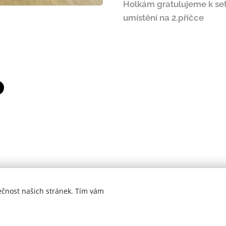
Holkám gratulujeme k set
umístění na 2.příčce
ečnost našich stránek. Tím vám
VK Raškovice z.s. © 2008-2026 | Všechna práva vyhrazena.
Vytvořeno službou
Webnode
Cookies