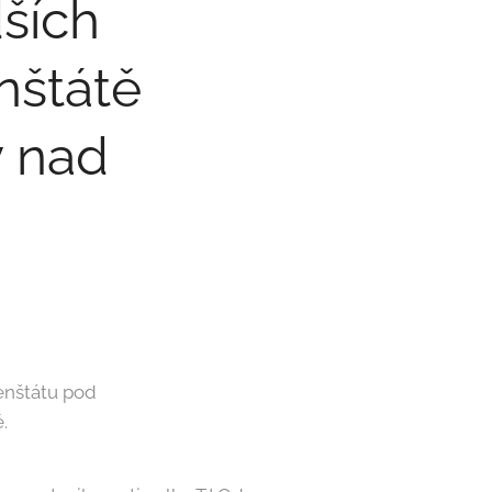
dších
nštátě
 nad
enštátu pod
.