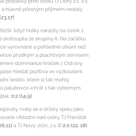
 postavily proti celku TJ Odry z.s. a s
 a hlavně přesným příjmem nedaly
(23,17)
těžší, když holky narazily na celek z
á sestoupila ze skupiny A. Na začátku
ice vyrovnané a pohledné utkání než
 velice prudkým a plachtivým servisem.
namení dominance hráček z Ostravy.
ase hledat pozitiva ve vyzkoušení
ní šestici, které si tak mohly
 na palubovce a hrát s tak výborným
jbal.
0:2 (14,9)
bojovaly, rvaly se a držely spolu jako
jované vítězství nad celky TJ Frenštát
26,11)
a TJ Nový Jičín, z.s. B
2:0 (22, 18)