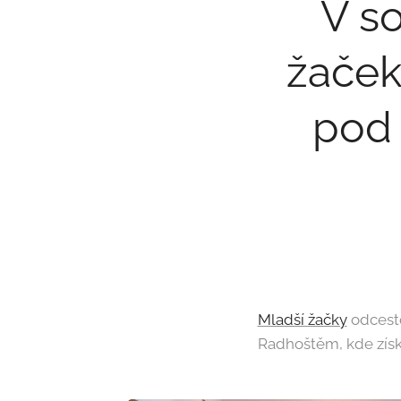
V so
žaček
pod
Mladší žačky
odcesto
Radhoštěm, kde získ