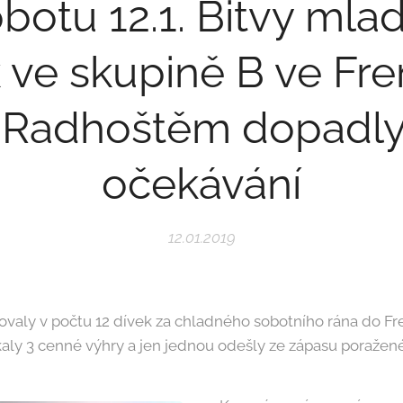
botu 12.1. Bitvy mla
 ve skupině B ve Fre
 Radhoštěm dopadly
očekávání
12.01.2019
valy v počtu 12 dívek za chladného sobotního rána do Fr
aly 3 cenné výhry a jen jednou odešly ze zápasu poražené