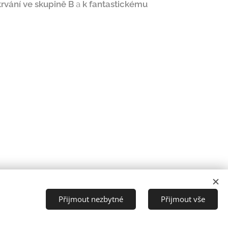
rvání ve skupině B
a
k fantastickému
Přijmout nezbytné
Přijmout vše