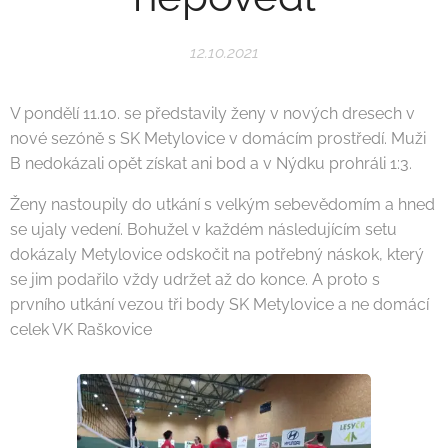
12.10.2021
V pondělí 11.10. se představily ženy v nových dresech v
nové sezóně s SK Metylovice v domácím prostředí. Muži
B nedokázali opět získat ani bod a v Nýdku prohráli 1:3.
Ženy nastoupily do utkání s velkým sebevědomím a hned
se ujaly vedení. Bohužel v každém následujícím setu
dokázaly Metylovice odskočit na potřebný náskok, který
se jim podařilo vždy udržet až do konce. A proto s
prvního utkání vezou tři body SK Metylovice a ne domácí
celek VK Raškovice