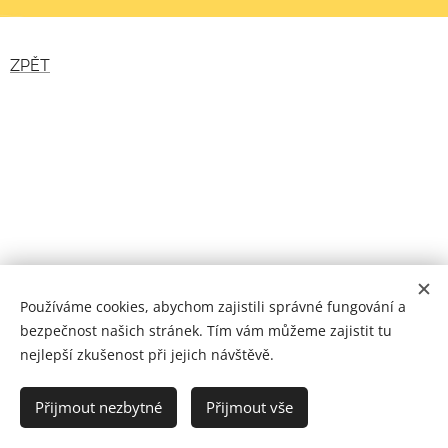
ZPĚT
Používáme cookies, abychom zajistili správné fungování a
bezpečnost našich stránek. Tím vám můžeme zajistit tu
nejlepší zkušenost při jejich návštěvě.
VK Raškovice z.s. © 2008-2026 | Všechna práva vyhrazena.
Přijmout nezbytné
Přijmout vše
Vytvořeno službou
Webnode
Cookies