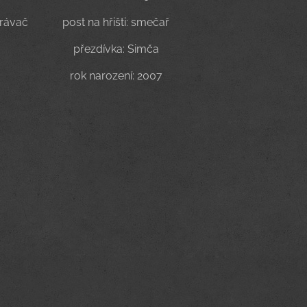
hrávač
post na hřišti: smečař
přezdívka: Simča
rok narození: 2007