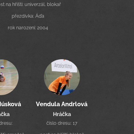
st na hřišti: univerzál, blokař
přezdívka: Áďa
rok narození: 2004
Húsková
Vendula Andrlová
áčka
Hráčka
 dresu:
číslo dresu: 17