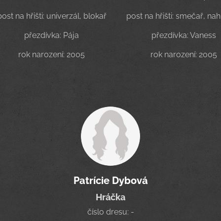
post na hřišti: univerzál, blokař
post na hřišti: smečař, na
přezdívka: Pája
přezdívka: Vaness
rok narození: 2005
rok narození: 2005
Patrície Dybová
Hráčka
číslo dresu: -