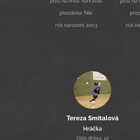
post na hřišti: nahrávač
post na 
přezdívka: Niki
přez
rok narození: 2003
rok na
Tereza Smitalová
Hráčka
číslo dresu: 10