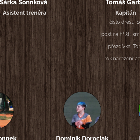
Šárka Sonnková
Tomáš Gar
Asistent trenéra
Kapitán
číslo dresu: 1
post na hřišti: s
přezdívka: T
rok narození: 2
onnek
Dominik Dorociak