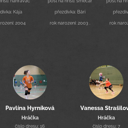
hřišti: nahrávač
post na hřišti: smečař
post na hř
dívka: Kája
přezdívka: Bári
přezdív
rození: 2004
rok narození: 2003 .
rok naro
Pavlína Hyrníková
Vanessa Strašilo
Hráčka
Hráčka
číslo dresu: 16
číslo dresu: 7