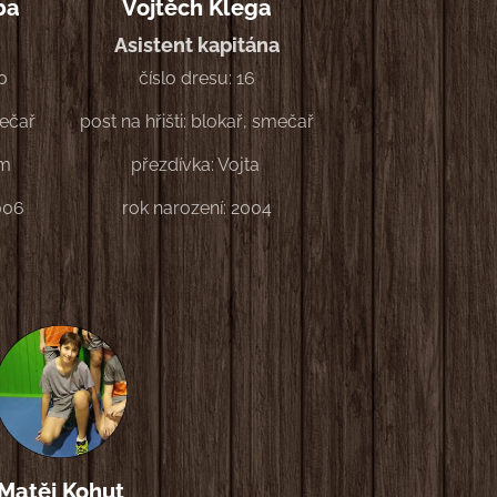
ba
Vojtěch Klega
Asistent kapitána
0
číslo dresu: 16
mečař
post na hřišti: blokař, smečař
om
přezdívka: Vojta
006
rok narození: 2004
Matěj Kohut