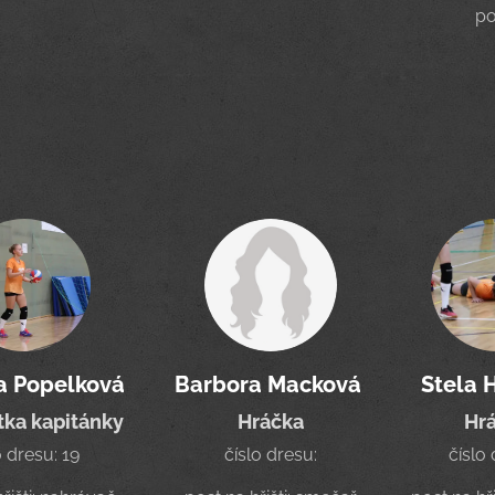
po
na Popelková
Barbora Macková
Stela 
tka kapitánky
Hráčka
Hr
o dresu: 19
číslo dresu:
číslo