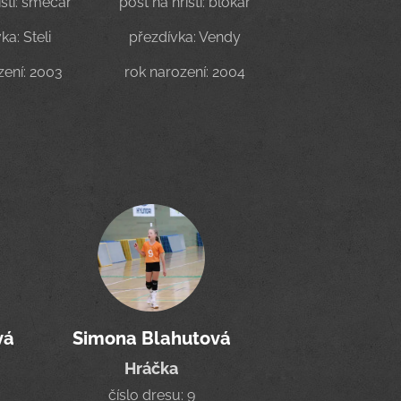
išti: smečař
post na hřišti: blokař
ka: Steli
přezdívka: Vendy
zení: 2003
rok narození: 2004
vá
Simona Blahutová
Hráčka
číslo dresu: 9