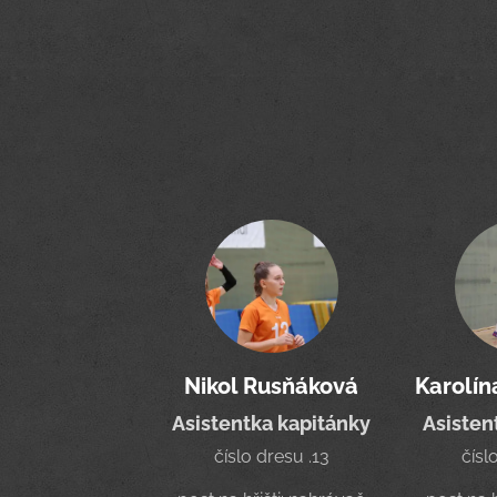
Nikol Rusňáková
Karolí
Asistentka kapitánky
Asisten
číslo dresu .13
čísl