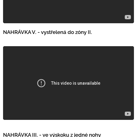
NAHRÁVKA V. - vystřelená do zóny II.
NAHRÁVKA III. - ve výskoku z jedné nohy