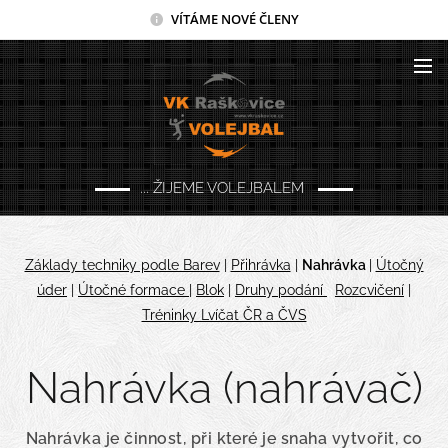
VÍTÁME NOVÉ ČLENY
... ŽIJEME VOLEJBALEM
Základy techniky podle Barev
|
Přihrávka
|
Nahrávka
|
Útočný
úder
|
Útočné formace
|
Blok
|
Druhy podání
Rozcvičení
|
Tréninky Lvíčat ČR a ČVS
Nahrávka (nahrávač)
Nahrávka je činnost, při které je snaha vytvořit, co