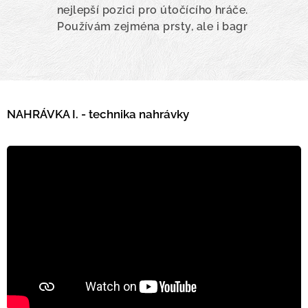
nejlepší pozici pro útočícího hráče.
Používám zejména prsty, ale i bagr
NAHRÁVKA I. - technika nahrávky